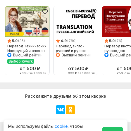
5.0
(35)
4.9
(780)
5.0
(76)
Перевод Технических
Перевод англо-
Перевод инстр
Инструкций и текстов
русский и русско-
руководств
с Английского на
английский
Русский
Выбор Kwork
от 500
₽
от 500
₽
от 50
200
₽
за 1 000 зн.
333
₽
за 1 000 зн.
250
₽
за 
Расскажите друзьям об этом кворке
Мы используем файлы
cookie
, чтобы