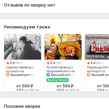
Отзывов по кворку нет
Рекомендуем также
5.0
(1K+)
5.0
(35)
5.0
(6K+)
Сделаю перевод с
Ручной перевод с
Переводы EN-
русского на
Индонезийского на
наоборот от
английский и
Русский и наоборот
профессионал
наоборот
Выбор Kwork
от 500
₽
от 500
₽
от 50
278
₽
за 1 000 зн.
625
₽
за 1 000 зн.
250
₽
за 
Похожие кворки