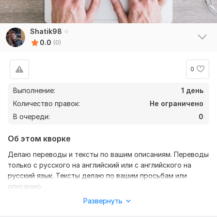
Shatik98
0.0
(0)
0
Выполнение:
1 день
Количество правок:
Не ограничено
В очереди:
0
Об этом кворке
Делаю переводы и тексты по вашим описаниям. Переводы
только с русского на английский или с английского на
русский язык. Тексты делаю по вашим просьбам или
описанию.
Развернуть
Нужно для заказа:
Чтобы я выполнил ваш заказ пришлите мне конкретные