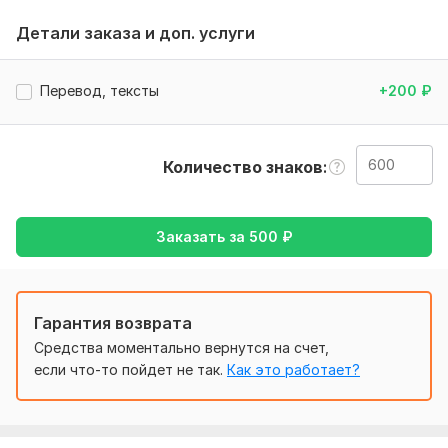
данные о чем должен быть текст или перевод. Или если
Детали заказа и доп. услуги
нужно вставить ключевые слова, также и с переводом
Тематика:
Красота и мода,
Культура и искусство,
Отдых
Перевод, тексты
+200
₽
и развлечения,
Строительство,
Туризм и путешествия
Язык перевода:
с Русского на Английский
Количество знаков
с Английского на Русский
Объем услуги в кворке:
600 знаков
Заказать за
500
₽
Гарантия возврата
Средства моментально вернутся на счет,
если что-то пойдет не так.
Как это работает?