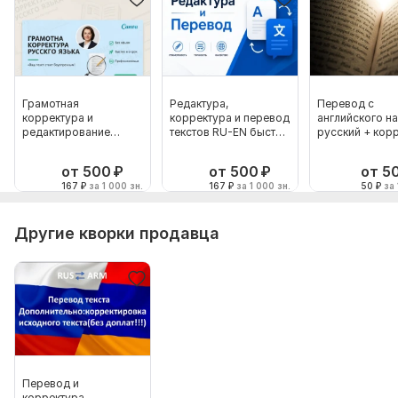
Язык перевода:
с Русского на Английский
с Английского на Русский
Объем услуги в кворке:
2 000 знаков
Грамотная
Редактура,
Перевод с
корректура и
корректура и перевод
английского на
редактирование
текстов RU-EN быстро
русский + кор
текстов на русском
и качественно
языке
от 500
₽
от 500
₽
от 5
167
₽
за 1 000 зн.
167
₽
за 1 000 зн.
50
₽
за 
Другие кворки продавца
Перевод и
корректура