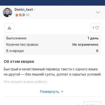
Dmitri_text
0.0
(0)
1
Выполнение:
1 день
Количество правок:
Не ограничено
В очереди:
0
Об этом кворке
Быстрый и качественный перевод текста с одного языка
на другой — без лишней суеты, доплат и скрытых условий.
Что входит в мою работу:
•Перевод с сохранением смысла, стиля и структуры
Развернуть
•Корректура и правка исходного текста (грамматика,
орфография) — включено бесплатно