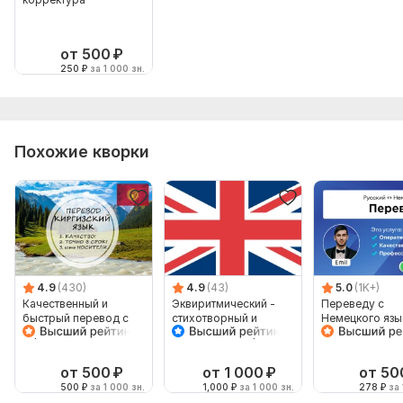
от 500
₽
250
₽
за 1 000 зн.
Похожие кворки
4.9
(430)
4.9
(43)
5.0
(1K+)
Качественный и
Эквиритмический -
Переведу с
быстрый перевод с
стихотворный и
Немецкого язык
киргизского и на
поющийся - перевод
Немецкий язык
киргизский
песен
носителя язык
от 500
₽
от 1 000
₽
от 50
500
₽
за 1 000 зн.
1,000
₽
за 1 000 зн.
278
₽
за 