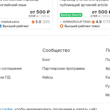
нглийский язык
публикаций артиклей article
от 500
₽
от 500
Выбор Kwork
333
₽
за 1 000 зн.
278
₽
за 1 000 з
5.0
(331)
4.9
(77
mediaksenia
AVRINGROUPTRANSLATIO
Сообщество
П
Блог
По
 соглашение
Партнерская программа
Фр
тки ПД
Кейсы
Ка
Ру
Мо
ы
cookie
, чтобы анализировать посещения и делать сайт