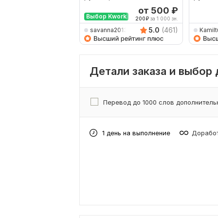
наобо
от 500
₽
Выбор Kwork
200
₽
за 1 000 зн.
5.0
(461)
savanna2013
Kamilt
Детали заказа и выбор
Перевод до 1000 слов дополнитель
1 день на выполнение
Доработ