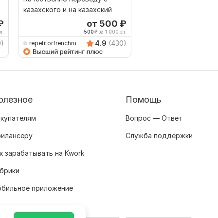
казахского и на казахский
язык
₽
от 500
₽
о
н.
500
₽
за 1 000 зн.
417
9)
4.9
(430)
repetitorfrenchru
pavelabrashkin
олезное
Помощь
купателям
Вопрос — Ответ
илансеру
Служба поддержки
к зарабатывать на Kwork
брики
бильное приложение