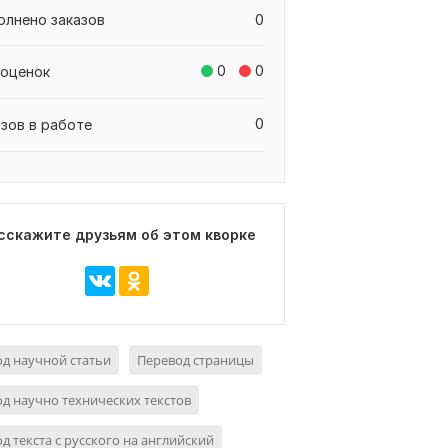
олнено заказов
0
0
0
 оценок
0
азов в работе
сскажите друзьям об этом кворке
д научной статьи
Перевод страницы
д научно технических текстов
д текста с русского на английский