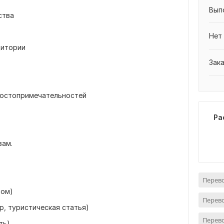
Вып
ства
Нет
дитории
Зак
 достопримечательностей
Ра
зам.
Перево
том)
Перево
р, туристическая статья)
Перево
ть)