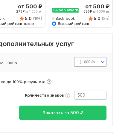
рот
Русский и наоборот
русски
от 500
₽
от 500
₽
Выбор Kwork
278
₽
за 1 000 зн.
625
₽
за 1 000 зн.
5.0
(1K+)
5.0
(35)
urk
Back_book
savan
 дополнительных услуг
1 (1 000 ₽)
но +800р
ка до 100% результата
Количество знаков
Заказать за
500
₽