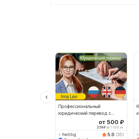
Профессиональный
К
юридический перевод с
к
русского на английский и
от 500
₽
обратн
238
₽
за 1 000 зн.
5.0
(35)
fleiSSig