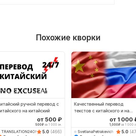
Похожие кворки
итайский ручной перевод с
Качественный перевод
итайского на китайский
текстов с китайского и на
китайский
от 500
₽
от 1 000
500
₽
за 1 000 зн.
1,000
₽
за 1 000 з
5.0
(466)
5.0
(4
TRANSLATION24ON7
SvetlanaPetrakevich