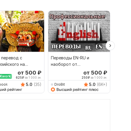
 перевод с
Переводы EN-RU и
Сдела
зийского на
наоборот от
перево
й и наоборот
профессионала
англий
от 500
₽
от 500
₽
Kwork
Выбор
625
₽
за 1 000 зн.
250
₽
за 1 000 зн.
5.0
(35)
5.0
(6K+)
book
DroBit
Dimitr