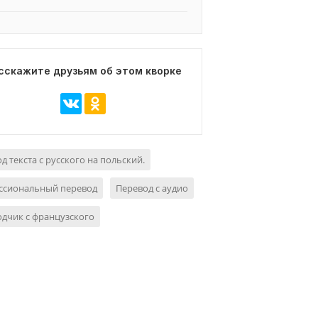
сскажите друзьям об этом кворке
д текста с русского на польский.
ссиональный перевод
Перевод с аудио
дчик с французского