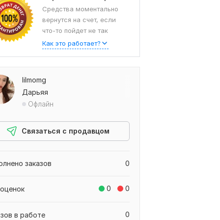
Средства моментально
вернутся на счет, если
что-то пойдет не так
Как это работает?
lilmomg
Дарьяя
Офлайн
Связаться с продавцом
олнено заказов
0
0
0
 оценок
0
азов в работе