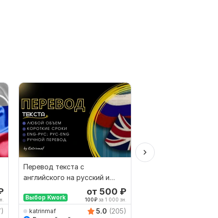
Перевод текста с
Переведу и отредак
английского на русский и
деловое письмо, от 
наоборот
₽
от 500
₽
от 
Выбор Kwork
н.
100
₽
за 1 000 зн.
1,250
7)
5.0
(205)
katrinmaf
Creantica