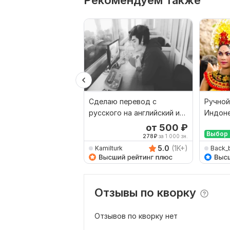
Рекомендуем также
Сделаю перевод с
Ручной
русского на английский и
Индоне
наоборот
Русски
от 500
₽
Выбор 
278
₽
за 1 000 зн.
5.0
(1K+)
Kamilturk
Back_
Отзывы по кворку
Отзывов по кворку нет