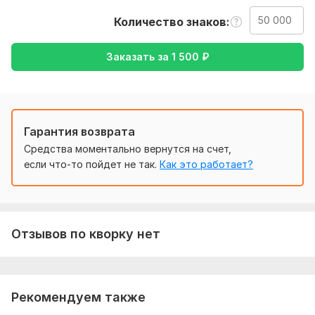
задание. Опишите, что именно вы хотите получить, какие у
вас предпочтения. Пришлите нужные файлы и доступы,
Количество знаков
если они нужны для выполнения заказа.
Тематика:
Авто и мото,
Интернет и технологии,
Красота
Заказать за
1 500
₽
и мода,
Кулинария,
Медицина и здоровье
Язык перевода:
с Английского на Русский
с Русского на Английский
Гарантия возврата
Средства моментально вернутся на счет,
Объем услуги в кворке:
50 000 знаков
если что-то пойдет не так.
Как это работает?
Отзывов по кворку нет
Рекомендуем также