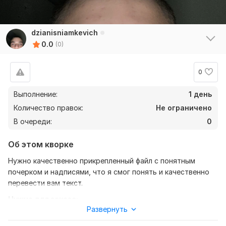
dzianisniamkevich
0.0
(0)
0
Выполнение:
1 день
Количество правок:
Не ограничено
В очереди:
0
Об этом кворке
Нужно качественно прикрепленный файл с понятным
почерком и надписями, что я смог понять и качественно
перевести вам текст.
Нужно для заказа:
Развернуть
Чтобы выполнить ваш заказ, мне потребуется от вас