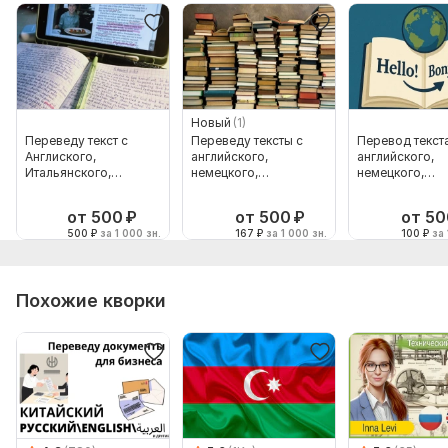
Новый
(1)
Переведу текст с
Переведу тексты с
Перевод текста
Англиского,
английского,
английского,
Итальянского,
немецкого,
немецкого,
Испанского или
французского,
итальянского
немецкого
итальянского
от 500
₽
от 500
₽
от 50
500
₽
за 1 000 зн.
167
₽
за 1 000 зн.
100
₽
за 
Похожие кворки