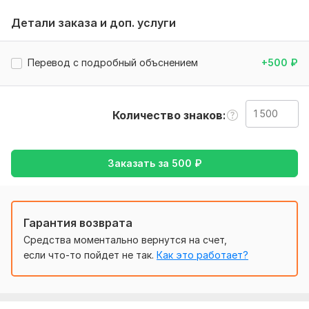
тогда обращайтесь ко мне
Детали заказа и доп. услуги
Тематика:
Авто и мото,
Образование и наука,
Работа,
карьера,
Товары и услуги,
Хобби и увлечения
Перевод с подробный объснением
+500
₽
Язык перевода:
с Русского на Казахский
с Казахского на Русский
Количество знаков
Объем услуги в кворке:
1 500 знаков
Заказать за
500
₽
Гарантия возврата
Средства моментально вернутся на счет,
если что-то пойдет не так.
Как это работает?