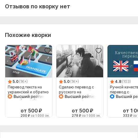
Отзывов по кворку нет
Похожие кворки
5.0
(1K+)
5.0
(1K+)
4.8
(103)
Перевод текста на
Сделаю перевод с
Ручной качест
украинский и обратно
русского на
перевод с
на любую тему от
английский и
английского яз
носителя
наоборот
русский и обр
от 500
₽
от 500
₽
от 1 
200
₽
за 1 000 зн.
278
₽
за 1 000 зн.
333
₽
за 