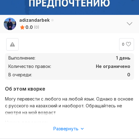
adizandarbek
0.0
(0)
0
Выполнение:
1 день
Количество правок:
Не ограничено
В очереди:
0
Об этом кворке
Могу перевести с любого на любой язык. Однако в основе
с русского на казахский и наоборот. Обращайтесь не
смотря на мой возраст
Нужно для заказа:
Развернуть
Нету каких либо предпочтений. если вам нужен быстрый,
качественный и понятный перевод за небольшую оплату,