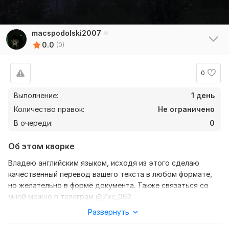
macspodolski2007
0.0
(0)
0
Выполнение:
1 день
Количество правок:
Не ограничено
В очереди:
0
Об этом кворке
Владею английским языком, исходя из этого сделаю
качественный перевод вашего текста в любом формате,
но желательно в форме документа. Также связаться со
мной можно в телеграм @Zxc_062
Развернуть
Нужно для заказа:
Ожидаю от вас текст, желательно в формате документа,