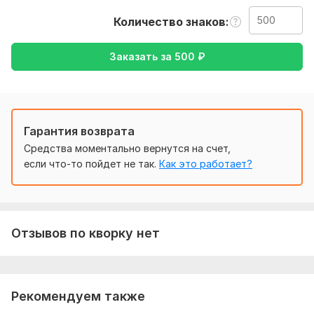
также уточнение моей работы-перевод с английского
Количество знаков
языка на русский, либо же с русского на английский
Тематика:
Другое
Заказать за
500
₽
Язык перевода:
с Английского на Русский
с Русского на Английский
Гарантия возврата
Объем услуги в кворке:
500 знаков
Средства моментально вернутся на счет,
если что-то пойдет не так.
Как это работает?
Отзывов по кворку нет
Рекомендуем также