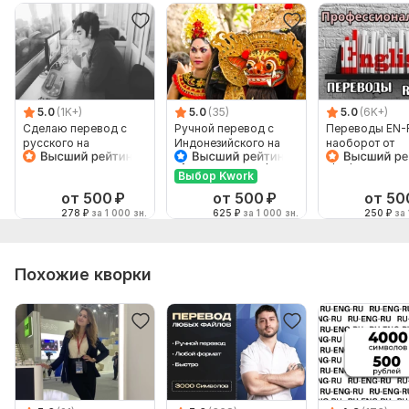
5.0
(1K+)
5.0
(35)
5.0
(6K+)
Сделаю перевод с
Ручной перевод с
Переводы EN-
русского на
Индонезийского на
наоборот от
английский и
Русский и наоборот
профессионал
наоборот
Выбор Kwork
от 500
₽
от 500
₽
от 50
278
₽
за 1 000 зн.
625
₽
за 1 000 зн.
250
₽
за 
Похожие кворки