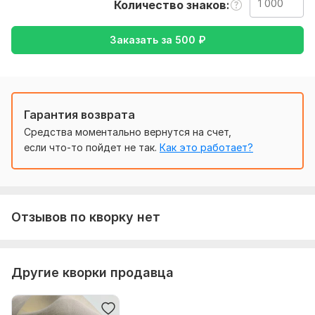
Ожидаю от вас текст, желательно в формате документа,
Количество знаков
также уточнение моей работы-перевод с английского на
русский , либо же с русского на английский
Заказать за
500
₽
Тематика:
Красота и мода,
Культура и искусство,
Отдых
и развлечения,
Хобби и увлечения,
Другое
Язык перевода:
Гарантия возврата
с Английского на Русский
с Русского на Английский
Средства моментально вернутся на счет,
если что-то пойдет не так.
Как это работает?
Объем услуги в кворке:
1 000 знаков
Отзывов по кворку нет
Другие кворки продавца