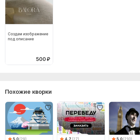
Создам изображение
под описание
500
₽
Похожие кворки
5.0
(29)
4.7
(27)
5.0
(210)