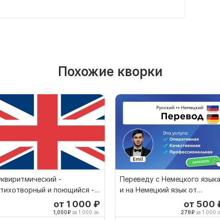
Похожие кворки
квиритмический -
Переведу с Немецкого язык
тихотворный и поющийся -
и на Немецкий язык от
еревод песен
носителя языка
от 1 000
₽
от 500
1,000
₽
за 1 000 зн.
278
₽
за 1 000 з