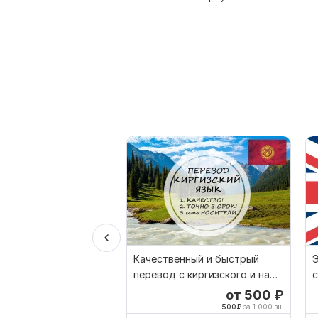
Качественный и быстрый
Э
перевод с киргизского и на
с
киргизский
п
от 500
₽
500
₽
за 1 000 зн.