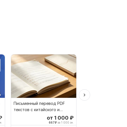
а
Письменный перевод PDF
Ручной перевод с по
текстов с китайского и
на польский
английского
₽
от 1 000
₽
о
н.
667
₽
за 1 000 зн.
500