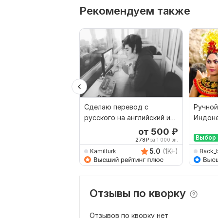
Рекомендуем также
Сделаю перевод с
Ручной
русского на английский и
Индоне
наоборот
Русски
от 500
₽
Выбор 
278
₽
за 1 000 зн.
5.0
(1K+)
Kamilturk
Back_
Отзывы по кворку
Отзывов по кворку нет