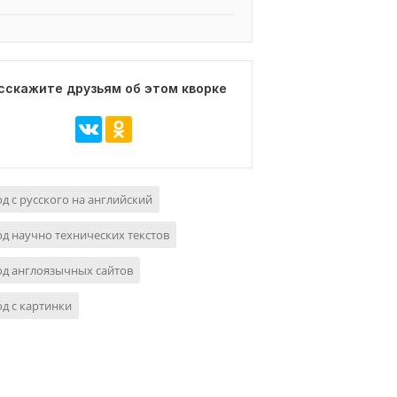
сскажите друзьям об этом кворке
д с русского на английский
д научно технических текстов
д англоязычных сайтов
д с картинки