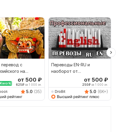
 перевод с
Переводы EN-RU и
Качест
зийского на
наоборот от
русско
й и наоборот
профессионала
язык и
от 500
₽
от 500
₽
Kwork
625
₽
за 1 000 зн.
250
₽
за 1 000 зн.
5.0
(35)
5.0
(6K+)
book
DroBit
Damet