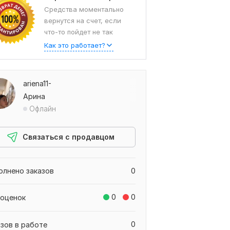
Средства моментально
вернутся на счет, если
что-то пойдет не так
Как это работает?
ariena11-
Арина
Офлайн
Связаться с продавцом
олнено заказов
0
0
0
 оценок
0
азов в работе