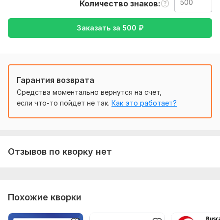
Количество знаков
Чтобы выполнить ваш заказ, мне потребуется от вас
текст( желательно в формате документа) , а также
Заказать за
500
₽
желаемый перевод ( желательно с русского на Английский
и наоборот)
Тематика:
Красота и мода,
Кулинария,
Образование и
наука,
Работа, карьера,
Юридическая
Гарантия возврата
Язык перевода:
Средства моментально вернутся на счет,
с Русского на Английский
если что-то пойдет не так.
Как это работает?
с Английского на Русский
Объем услуги в кворке:
500 знаков
Отзывов по кворку нет
Похожие кворки