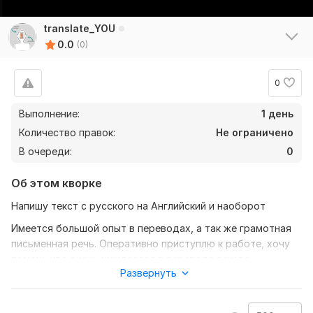
translate_YOU
0.0
(0)
0
Выполнение:
1 день
Количество правок:
Не ограничено
В очереди:
0
Об этом кворке
Напишу текст с русского на Английский и наоборот
Имеется большой опыт в переводах, а так же грамотная
письменная речь. Оперативно приступлю к работе, хочу
помочь кто очень нуждается в переводе текста.
Развернуть
Соответствие качества и цены.
Нужно для заказа: