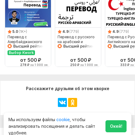
5.0
(1K+)
4.9
(779)
4.9
(779)
Перевод с
Перевод с русского
Перевод с Рус
Азербайджанского
на арабский и
Английского н
языка и на
диалекты arabic
Турецкий с Ту
Азербайджанский
Выбор Kwork
язык от носителя
от 500
₽
от 500
₽
от 50
278
₽
за 1 000 зн.
250
₽
за 1 000 зн.
333
₽
за 
Расскажите друзьям об этом кворке
Мы используем файлы
cookie
, чтобы
анализировать посещения и делать сайт
Окей!
удобнее.