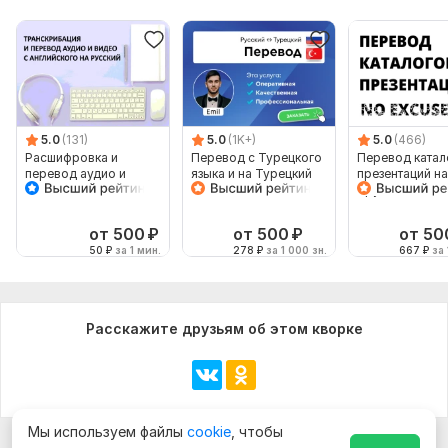
5.0
(131)
5.0
(1K+)
5.0
(466)
Расшифровка и
Перевод с Турецкого
Перевод катал
перевод аудио и
языка и на Турецкий
презентаций на
видео с английского
язык от носителя
другой язык с
на русский
языка
сохранением
формата
от 500
₽
от 500
₽
от 50
50
₽
за 1 мин.
278
₽
за 1 000 зн.
667
₽
за 
Расскажите друзьям об этом кворке
Мы используем файлы
cookie
, чтобы