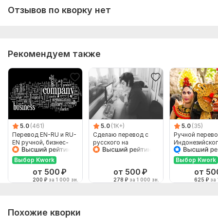
Отзывов по кворку нет
Рекомендуем также
5.0
(461)
5.0
(1K+)
5.0
(35)
Перевод EN-RU и RU-
Сделаю перевод с
Ручной перево
EN ручной, бизнес-
русского на
Индонезийског
английский
английский и
Русский и нао
наоборот
Выбор Kwork
Выбор Kwork
от 500
₽
от 500
₽
от 50
200
₽
за 1 000 зн.
278
₽
за 1 000 зн.
625
₽
за 
Похожие кворки