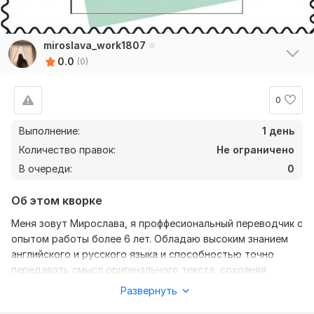
miroslava_work1807
0.0
(0)
0
Выполнение:
1 день
Количество правок:
Не ограничено
В очереди:
0
Об этом кворке
Меня зовут Мирослава, я проффесиональный переводчик с
опытом работы более 6 лет. Обладаю высоким знанием
английского и русского языка и способностью точно
передавать смысл оригинального текста, сохраняя
стилистику и тон автора. Я внимательно отношусь к
Развернуть
деталям, обеспечиваю высокое качество перевода и