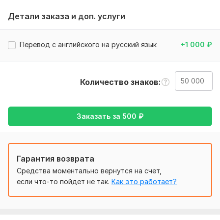
строго соблюдаю сроки выполнения заказов. Готова
принимать ваши заказы со всеми пожеланиями!
Детали заказа и доп. услуги
Нужно для заказа:
Здравствуйте! Для заказа перевода от вас нужен сам
Перевод с английского на русский язык
+1 000
₽
текст, который нужно перевести, ваши пожелания и
ограничения по переводу, тип и цель перевода (по
желанию), а так же дополнительная информация, если она
Количество знаков
есть.
Тематика:
Образование и наука,
Товары и услуги,
Другое
Заказать за
500
₽
Язык перевода:
с Русского на Английский
с Английского на Русский
Объем услуги в кворке:
50 000 знаков
Гарантия возврата
Средства моментально вернутся на счет,
если что-то пойдет не так.
Как это работает?