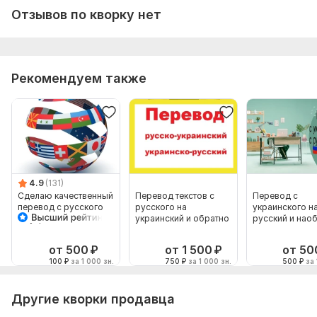
Отзывов по кворку нет
Язык перевода:
с Английского на Русский
Объем услуги в кворке:
1 000 знаков
Рекомендуем также
4.9
(131)
Сделаю качественный
Перевод текстов с
Перевод с
перевод с русского
русского на
украинского н
на украинский и
украинский и обратно
русский и нао
наоборот
от 500
₽
от 1 500
₽
от 50
100
₽
за 1 000 зн.
750
₽
за 1 000 зн.
500
₽
за 
Другие кворки продавца