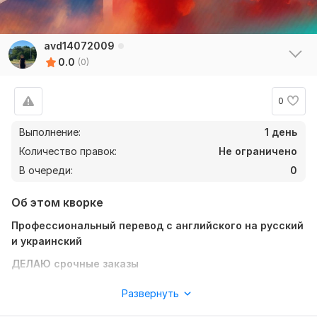
avd14072009
0.0
(0)
0
Выполнение:
1 день
Количество правок:
Не ограничено
В очереди:
0
Об этом кворке
Профессиональный перевод с английского на русский
и украинский
ДЕЛАЮ срочные заказы
Добро пожаловать! Я — фрилансер-переводчик,
Развернуть
предлагающий качественный и грамотный перевод