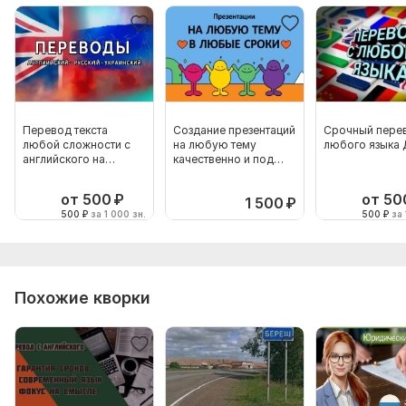
Перевод текста
Создание презентаций
Срочный пере
любой сложности с
на любую тему
любого языка
английского на
качественно и под
украинский или
любой срок
русский
от 500
₽
от 50
1 500
₽
500
₽
за 1 000 зн.
500
₽
за 
Похожие кворки