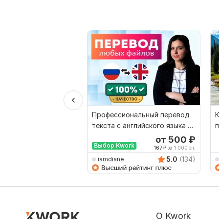
Профессиональный перевод
текста с английского языка на
п
русский
к
от 500
₽
Выбор Kwork
167
₽
за 1 000 зн.
5.0
(134)
iamdiane
О Kwork