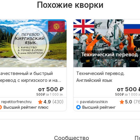
Похожие кворки
Качественный и быстрый
Технический перевод.
еревод с киргизского и на
Английский язык
иргизский
от 500
₽
от 500
500
₽
за 1 000 зн.
500
₽
за 1 000 з
4.9
(430)
5.0
(7
repetitorfrenchru
pavelabrashkin
Сообщество
П