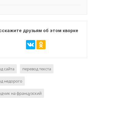
сскажите друзьям об этом кворке
д сайта
перевод текста
од недорого
дчик на французский