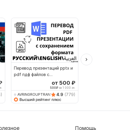
Перевод презентаций pptx и
Арабский ручной пе
pdf пдф файлов с
арабского на арабск
сохранением формата
₽
от 500
₽
о
н.
500
₽
за 1 000 зн.
167
6)
4.9
(779)
AVRINGROUPTRANSLATIO
TRANSLATION24ON7
олезное
Помощь