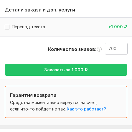
переводить текст.
Детали заказа и доп. услуги
Тематика:
Другое
Язык перевода:
Перевод текста
+1 000
₽
с Английского на Русский
с Русского на Английский
Количество знаков
Объем услуги в кворке:
700 знаков
Заказать за
1 000
₽
Гарантия возврата
Средства моментально вернутся на счет,
если что-то пойдет не так.
Как это работает?