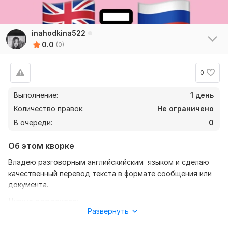
inahodkina522
0.0
(0)
0
Выполнение:
1 день
Количество правок:
Не ограничено
В очереди:
0
Об этом кворке
Владею разговорным английскийским языком и сделаю
качественный перевод текста в формате сообщения или
документа.
Нужно для заказа:
Развернуть
Ожидаю от вас текст в сообщении либо вордовский
документ. Так же укажите с какого на какой язык мне