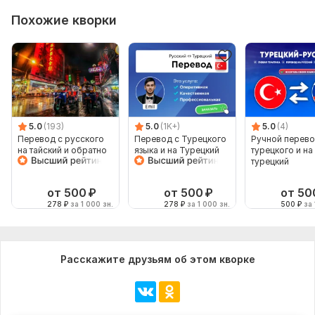
Похожие кворки
5.0
(193)
5.0
(1K+)
5.0
(4)
Перевод с русского
Перевод с Турецкого
Ручной перево
на тайский и обратно
языка и на Турецкий
турецкого и на
с текста
язык от носителя
турецкий
языка
от 500
₽
от 500
₽
от 50
278
₽
за 1 000 зн.
278
₽
за 1 000 зн.
500
₽
за 
Расскажите друзьям об этом кворке