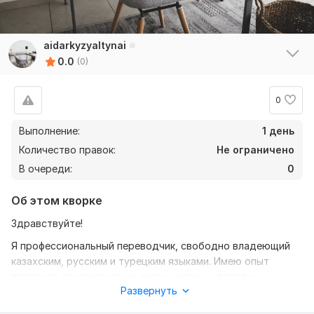
aidarkyzyaltynai
0.0
(0)
0
Выполнение:
1 день
Количество правок:
Не ограничено
В очереди:
0
Об этом кворке
Здравствуйте!
Я профессиональный переводчик, свободно владеющий
казахским, русским и турецким языками. Имею опыт
перевода академических, медицинских и деловых
Развернуть
текстов. Работаю точно, грамотно и всегда соблюдаю
сроки.