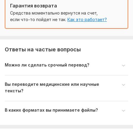
Объём и сроки:
Гарантия возврата
Средства моментально вернутся на счет,
•До 1800 знаков — от 1 дня
если что-то пойдет не так.
Как это работает?
•Большие объёмы — по договорённости
Свяжитесь со мной — с радостью помогу!
Нужно для заказа:
Ответы на частые вопросы
Пожалуйста, отправьте:
•исходный текст (Word, PDF, фото или скан)
Можно ли сделать срочный перевод?
•на какой язык нужно перевести
•если есть: примечания, требования по оформлению или
Вы переводите медицинские или научные
срокам
тексты?
Если перевод срочный — обязательно укажите это в
сообщении!
В каких форматах вы принимаете файлы?
Тематика:
Медицина и здоровье,
Образование и наука,
Работа, карьера,
Туризм и путешествия,
Хобби и
увлечения