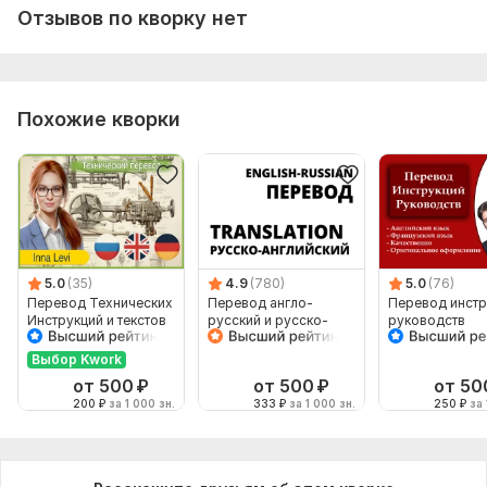
Язык перевода:
Отзывов по кворку нет
с Русского на Турецкий
с Турецкого на Русский
Объем услуги в кворке:
1 800 знаков
Похожие кворки
5.0
(35)
4.9
(780)
5.0
(76)
Перевод Технических
Перевод англо-
Перевод инстр
Инструкций и текстов
русский и русско-
руководств
с Английского на
английский
Русский
Выбор Kwork
от 500
₽
от 500
₽
от 50
200
₽
за 1 000 зн.
333
₽
за 1 000 зн.
250
₽
за 