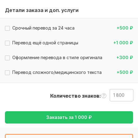
Предлагаю услуги перевода:
Детали заказа и доп. услуги
•с турецкого на русский / казахский
•с русского на турецкий / казахский
Срочный перевод за 24 часа
+500
₽
•между русским и казахским
Перевод ещё одной страницы
+1 000
₽
Что перевожу:
•Презентации
Оформление перевода в стиле оригинала
+300
₽
•Академические и медицинские тексты
Перевод сложного/медицинского текста
+500
₽
•Документы и письма
•Тексты для сайтов, блогов, соцсетей
Количество знаков
Преимущества:
•Языковая грамотность (родной казахский и русский,
высшее образование на турецком)
Заказать за
1 000
₽
•Быстрая работа без потери качества
•Индивидуальный подход к каждому клиенту