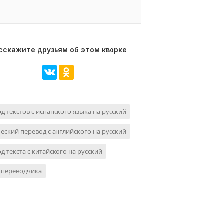
сскажите друзьям об этом кворке
д текстов с испанского языка на русский
еский перевод с английского на русский
д текста с китайского на русский
 переводчика