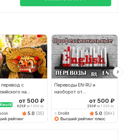
 перевод с
Переводы EN-RU и
Качест
зийского на
наоборот от
русско
й и наоборот
профессионала
язык и
от 500
₽
от 500
₽
Kwork
625
₽
за 1 000 зн.
250
₽
за 1 000 зн.
5.0
(35)
5.0
(6K+)
book
DroBit
Damet