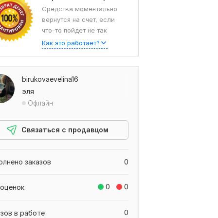
Средства моментально
вернутся на счет, если
что-то пойдет не так
Как это работает?
birukovaevelina16
эля
Офлайн
Связаться с продавцом
олнено заказов
0
0
0
 оценок
0
азов в работе