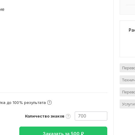
ие
Ра
Перево
Технич
Перево
ка до 100% результата
Услуги
Количество знаков
Заказать за
500
₽