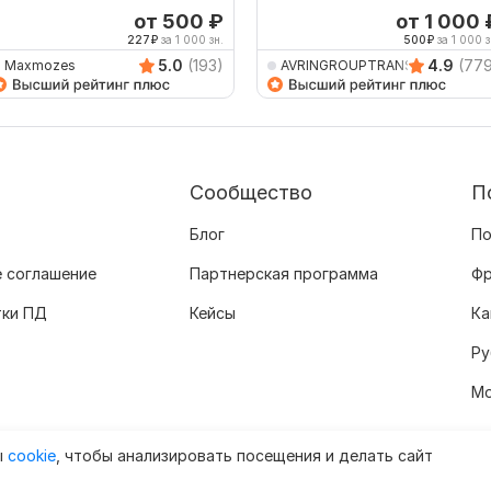
от 500
₽
от 1 000
227
₽
за 1 000 зн.
500
₽
за 1 000 з
5.0
(193)
4.9
(77
Maxmozes
AVRINGROUPTRANSLATIO
Сообщество
П
Блог
По
 соглашение
Партнерская программа
Фр
тки ПД
Кейсы
Ка
Ру
Мо
ы
cookie
, чтобы анализировать посещения и делать сайт