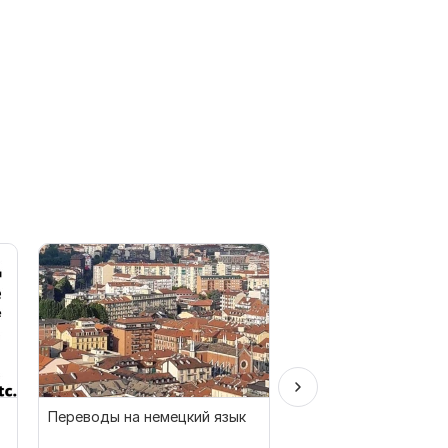
Переводы на немецкий язык
Ручной перевод с
Индонезийского на Р