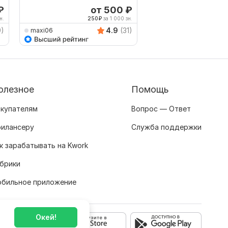
наоборот
₽
от 500
₽
о
Выбор Kwork
н.
250
₽
за 1 000 зн.
625
9)
4.9
(31)
maxi06
Back_book
олезное
Помощь
купателям
Вопрос — Ответ
илансеру
Служба поддержки
к зарабатывать на Kwork
брики
бильное приложение
Окей!