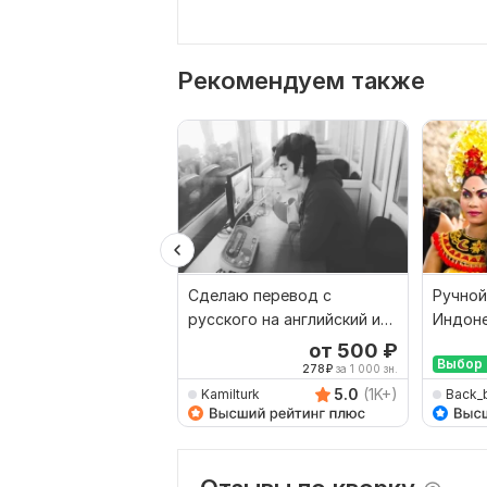
Рекомендуем также
Сделаю перевод с
Ручной
русского на английский и
Индоне
наоборот
Русски
от 500
₽
Выбор 
278
₽
за 1 000 зн.
5.0
(1K+)
Kamilturk
Back_