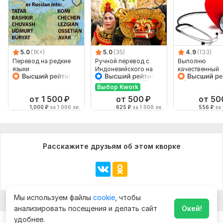
5.0
(1K+)
5.0
(35)
4.9
(133)
Перевод на редкие
Ручной перевод с
Выполню
языки
Индонезийского на
качественный
Русский и наоборот
перевод тексто
медицинскую
Выбор Kwork
тематику
от 1 500
₽
от 500
₽
от 50
1,000
₽
за 1 000 зн.
625
₽
за 1 000 зн.
556
₽
за 
Расскажите друзьям об этом кворке
Мы используем файлы
cookie
, чтобы
анализировать посещения и делать сайт
Окей!
удобнее.