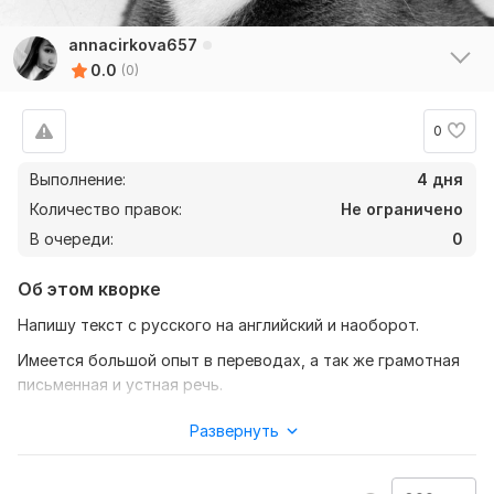
annacirkova657
0.0
(0)
0
Выполнение:
4 дня
Количество правок:
Не ограничено
В очереди:
0
Об этом кворке
Напишу текст с русского на английский и наоборот.
Имеется большой опыт в переводах, а так же грамотная
письменная и устная речь.
Мигом приступлю к работе.
Развернуть
Полное соответствие цены и качества.
Нужно для заказа: