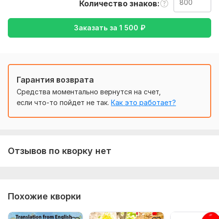
Количество знаков
Чтобы выполнить ваш заказ, мне потребуется от вас
текст (желательно в формате документа), а так же
Заказать за
1 500
₽
желаемый перевод (с русского на английский и наоборот).
Тематика:
Авто и мото,
Интернет и технологии,
Образование и наука,
Семья, дети,
Другое
Язык перевода:
Гарантия возврата
с Русского на Английский
Средства моментально вернутся на счет,
с Английского на Русский
если что-то пойдет не так.
Как это работает?
Объем услуги в кворке:
800 знаков
Отзывов по кворку нет
Похожие кворки