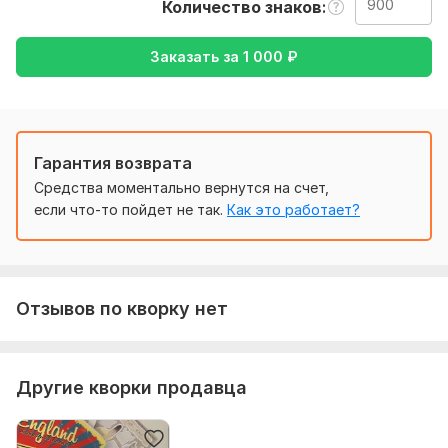
Количество знаков
К тому же я проходила обучение в Англии в
специализированной школе, а так же долгое время
Заказать за
1 000
₽
работала переводчиком
Нужно для заказа:
Что бы выполнить ваш заказ, мне потребуется текст, а так
же желаемый перевод с русского на английский или же
Гарантия возврата
наоборот.
Средства моментально вернутся на счет,
Тематика:
Красота и мода,
Недвижимость,
Работа,
если что-то пойдет не так.
Как это работает?
карьера,
Хобби и увлечения,
Другое
Язык перевода:
с Русского на Английский
с Английского на Русский
Отзывов по кворку нет
Объем услуги в кворке:
900 знаков
Другие кворки продавца