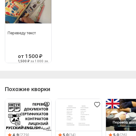
Переведу текст
от 1 500
₽
1,500
₽
за 1 000 зн.
Похожие кворки
4.9
(779)
5.0
(14)
5.0
(76)