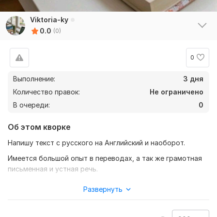
Viktoria-ky
0.0
(0)
0
Выполнение:
3 дня
Количество правок:
Не ограничено
В очереди:
0
Об этом кворке
Напишу текст с русского на Английский и наоборот.
Имеется большой опыт в переводах, а так же грамотная
письменная и устная речь.
Оперативно приступлю к работе.
Развернуть
Соответствующие качества и цены, так же я пытаюсь
найти подход к каждому клиенту.