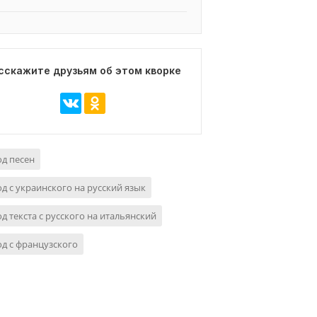
сскажите друзьям об этом кворке
д песен
д с украинского на русский язык
д текста с русского на итальянский
д с французского