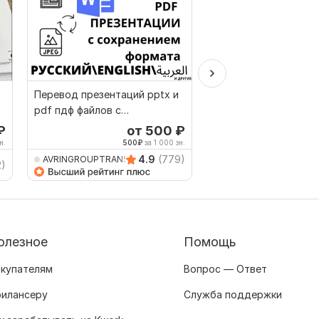
Перевод презентаций pptx и
Нидерландский ручн
pdf пдф файлов с
перевод с Нидерлан
сохранением формата
на Русский
₽
от 500
₽
о
н.
500
₽
за 1 000 зн.
500
4.9
(779)
AVRINGROUPTRANSLATIO
TRANSLATION24ON7
2)
олезное
Помощь
купателям
Вопрос — Ответ
илансеру
Служба поддержки