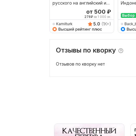
русского на английский и
Индоне
наоборот
Русски
от 500
₽
Выбор 
278
₽
за 1 000 зн.
5.0
(1K+)
Kamilturk
Back_
Отзывы по кворку
Отзывов по кворку нет