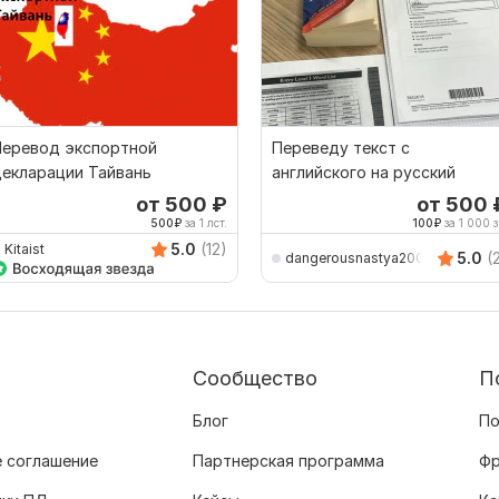
Перевод экспортной
Переведу текст с
екларации Тайвань
английского на русский
от 500
₽
от 500
500
₽
за 1 лст.
100
₽
за 1 000 з
5.0
(12)
Kitaist
5.0
(
dangerousnastya2007
Сообщество
П
Блог
По
 соглашение
Партнерская программа
Фр