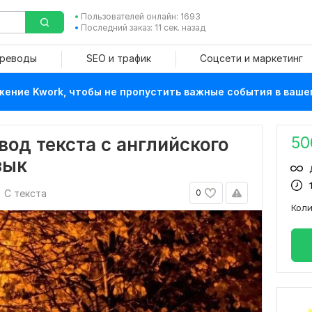
Пользователей онлайн: 1693
Последний заказ: 11 сек. назад
ереводы
SEO и трафик
Соцсети и маркетинг
ение Kwork, чтобы не пропустить важные события в ваше
50
од текста с английского
зык
С текста
0
Кол