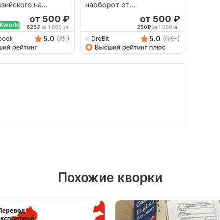
зийского на
наоборот от
русско
й и наоборот
профессионала
язык и
от 500
₽
от 500
₽
Kwork
625
₽
за 1 000 зн.
250
₽
за 1 000 зн.
5.0
(35)
5.0
(6K+)
book
DroBit
Damet
Похожие кворки