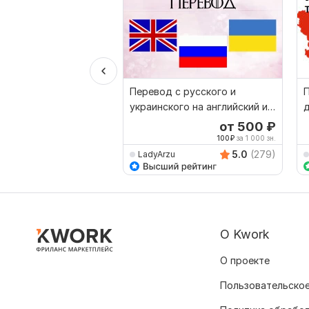
Перевод с русского и
украинского на английский и
д
наоборот
от 500
₽
100
₽
за 1 000 зн.
5.0
(279)
LadyArzu
О Kwork
О проекте
Пользовательское