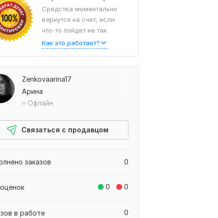
Средства моментально
вернутся на счет, если
что-то пойдет не так
Как это работает?
Zenkovaarina17
Арина
Офлайн
Связаться с продавцом
олнено заказов
0
0
0
 оценок
0
азов в работе