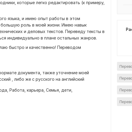
одники, которые легко редактировать (к примеру,
кого языка, и имею опыт работы в этом
т большую роль в моей жизни. Имею навык
Ра
хнических и деловых текстов. Переведу тексты в
ься индивидуально в плане остальных жанров.
лаю быстро и качественно! Переводом
Перево
формате документа, также уточнение моей
Перево
ский , либо же с русского на английский
Перево
ода,
Работа, карьера,
Семья, дети,
Перево