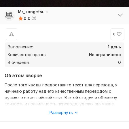
Mr_zangetsu
0.0
(0)
0
Выполнение:
1 день
Количество правок:
Не ограничено
В очереди:
0
Об этом кворке
После того как вы предоставите текст для перевода, я
начинаю работу над его качественным переводом с
русского на английский язык. В этой стадии я обеспечу
точность и правильность перевода, уделяя внимание
нюансам и контексту. Каждый текст переводится с
Развернуть
учетом грамматических и лексических особенностей,
чтобы сохранить смысл и стиль оригинала.