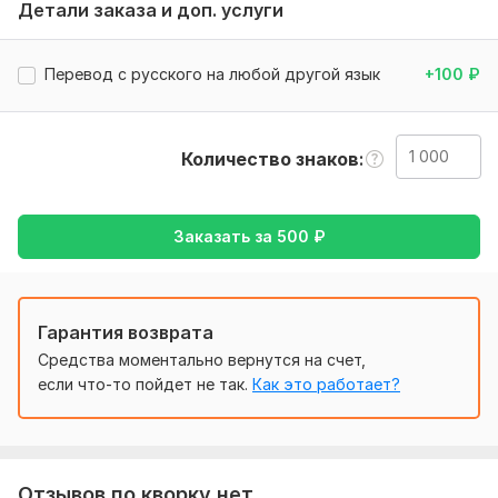
Детали заказа и доп. услуги
Нужно для заказа:
Чтобы выполнить ваш заказ, мне потребуется от вас
текст который вы хотите перевести. Опишите что именно
Перевод с русского на любой другой язык
+100
₽
вы хотите получить и какие у вас предпочтения.
Тематика:
Образование и наука,
Работа, карьера,
Спорт,
Юридическая,
Другое
Количество знаков
Язык перевода:
с Русского на Английский
Заказать за
500
₽
с Английского на Русский
Объем услуги в кворке:
1 000 знаков
Гарантия возврата
Средства моментально вернутся на счет,
если что-то пойдет не так.
Как это работает?
Отзывов по кворку нет