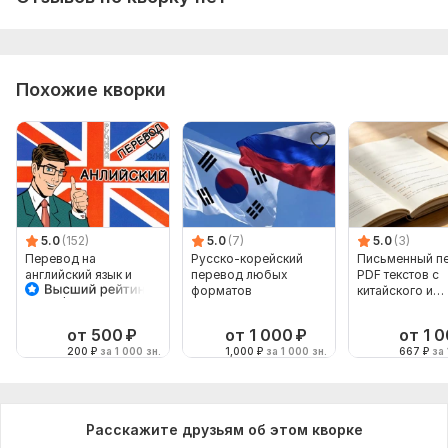
Похожие кворки
5.0
(152)
5.0
(7)
5.0
(3)
Перевод на
Русско-корейский
Письменный п
английский язык и
перевод любых
PDF текстов с
наоборот
форматов
китайского и
английского
от 500
₽
от 1 000
₽
от 1 
200
₽
за 1 000 зн.
1,000
₽
за 1 000 зн.
667
₽
за 
Расскажите друзьям об этом кворке