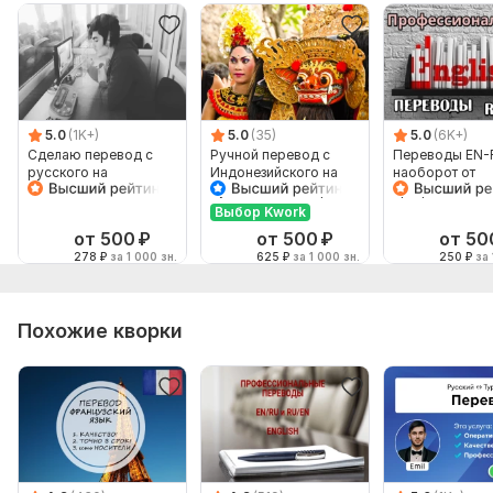
5.0
(1K+)
5.0
(35)
5.0
(6K+)
Сделаю перевод с
Ручной перевод с
Переводы EN-
русского на
Индонезийского на
наоборот от
английский и
Русский и наоборот
профессионал
наоборот
Выбор Kwork
от 500
₽
от 500
₽
от 50
278
₽
за 1 000 зн.
625
₽
за 1 000 зн.
250
₽
за 
Похожие кворки