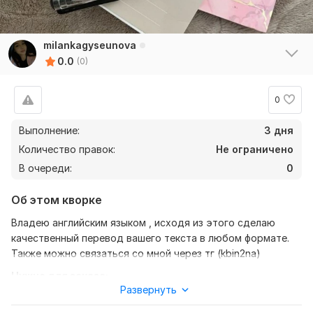
milankagyseunova
0.0
(0)
0
Выполнение:
3 дня
Количество правок:
Не ограничено
В очереди:
0
Об этом кворке
Владею английским языком , исходя из этого сделаю
качественный перевод вашего текста в любом формате.
Также можно связаться со мной через тг (kbin2na)
Нужно для заказа:
Развернуть
Ожидаю от вас текст, желательно в формате документа,
также уточнение моей работы-перевод с английского на