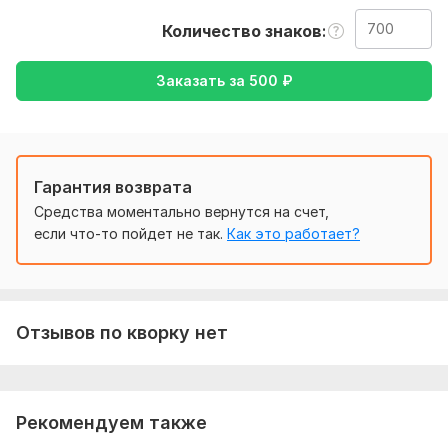
русский , либо же с русского на английский
Количество знаков
Тематика:
Красота и мода,
Кулинария,
Культура и
искусство,
Медицина и здоровье,
Спорт
Заказать за
500
₽
Язык перевода:
с Английского на Русский
Объем услуги в кворке:
700 знаков
Гарантия возврата
Средства моментально вернутся на счет,
если что-то пойдет не так.
Как это работает?
Отзывов по кворку нет
Рекомендуем также