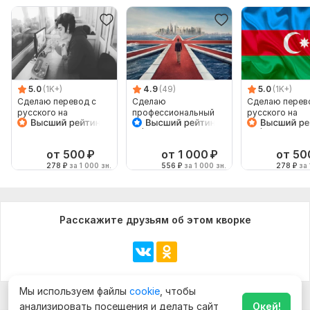
5.0
(1K+)
4.9
(49)
5.0
(1K+)
Сделаю перевод с
Сделаю
Сделаю перев
русского на
профессиональный
русского на
английский и
перевод, РУС-АНГЛ,
азербайджанск
наоборот
АНГЛ-РУС
наоборот
от 500
₽
от 1 000
₽
от 50
278
₽
за 1 000 зн.
556
₽
за 1 000 зн.
278
₽
за 
Расскажите друзьям об этом кворке
Мы используем файлы
cookie
, чтобы
анализировать посещения и делать сайт
Окей!