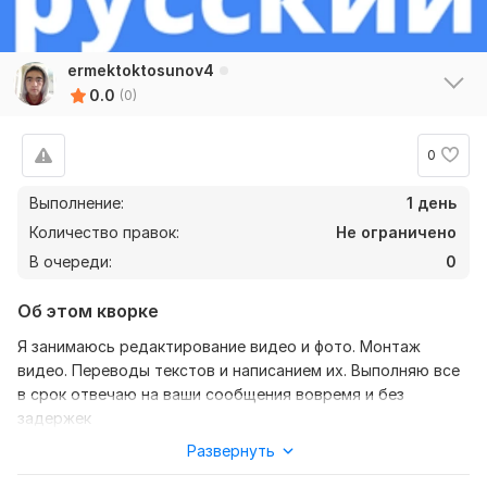
ermektoktosunov4
0.0
(0)
0
Выполнение:
1 день
Количество правок:
Не ограничено
В очереди:
0
Об этом кворке
Я занимаюсь редактирование видео и фото. Монтаж
видео. Переводы текстов и написанием их. Выполняю все
в срок отвечаю на ваши сообщения вовремя и без
задержек
Развернуть
Нужно для заказа:
Чтобы выполнить ваш заказ мне нужно знать об вашем