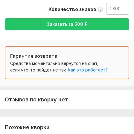
заказе подробную информацию редактирование фото или
Количество знаков
видео. Перевод текста, на какой язык какие тексты
переводить какие оставить?
Заказать за
500
₽
Тематика:
Отдых и развлечения,
Работа, карьера,
Семья,
дети,
Товары и услуги,
Хобби и увлечения
Язык перевода:
с Русского на Киргизский
Гарантия возврата
с Киргизского на Русский
Средства моментально вернутся на счет,
Объем услуги в кворке:
1 800 знаков
если что-то пойдет не так.
Как это работает?
Отзывов по кворку нет
Похожие кворки