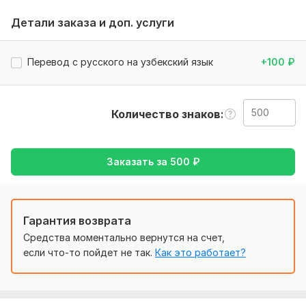
Статьи и блоги
Детали заказа и доп. услуги
Документы и инструкции
Видеосубтитры
Тексты для веб-сайтов
Перевод с русского на узбекский язык
+100
₽
Интерфейсы приложений (UI)
Почему именно я?
Количество знаков
Перевод без грамматических и стилистических
ошибок
Точное передание смысла каждого предложения
Заказать за
500
₽
Быстрое выполнение (обычно в течение 1 дня)
Конфиденциальность и надёжность
Цена
:
Гарантия возврата
За каждые 500 слов — 25000 – 30000 сум (по
Средства моментально вернутся на счет,
договорённости)
если что-то пойдет не так.
Как это работает?
Если вы хотите начать перевод — пишите прямо
сейчас!
Нужно для заказа: