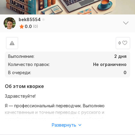
bek85554
0.0
(0)
0
Выполнение:
2 дня
Количество правок:
Не ограничено
В очереди:
0
Об этом кворке
Здравствуйте!
Я — профессиональный переводчик. Выполняю
качественные и точные переводы с русского и
английского языков на узбекский (и наоборот).
Развернуть
Что я перевожу для вас: