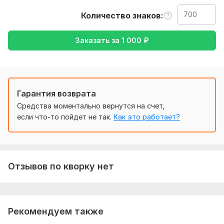
также уточнение моей работы-перевод с английского на
Количество знаков
русский , либо же с русского на английский
Тематика:
Авто и мото,
Интернет и технологии,
Заказать за
1 000
₽
Кулинария,
Образование и наука,
Отдых и развлечения
Язык перевода:
с Английского на Русский
с Русского на Английский
Гарантия возврата
Объем услуги в кворке:
700 знаков
Средства моментально вернутся на счет,
если что-то пойдет не так.
Как это работает?
Отзывов по кворку нет
Рекомендуем также