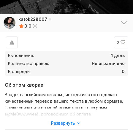
katok228007
0.0
(0)
0
Выполнение:
1 день
Количество правок:
Не ограничено
В очереди:
0
Об этом кворке
Владею английским языком , исходя из этого сделаю
качественный перевод вашего текста в любом формате.
Также связаться со мной возможно в телеграмм
(@Me0wwwwee). договоримся об оплате
Развернуть
Нужно для заказа:
Ожидаю от вас текст, желательно в формате документа,