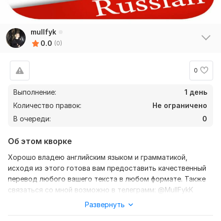
mullfyk
0.0
(0)
0
Выполнение:
1 день
Количество правок:
Не ограничено
В очереди:
0
Об этом кворке
Хорошо владею английским языком и грамматикой,
исходя из этого готова вам предоставить качественный
перевод любого вашего текста в любом формате. Также
связаться со мной возможно в телеграмм: @MullFykK
Развернуть
Нужно для заказа:
Ожидаю от вас текст, желательно в формате документа