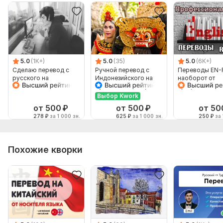
5.0
(1K+)
5.0
(35)
5.0
(6K+)
Сделаю перевод с
Ручной перевод с
Переводы EN-
русского на
Индонезийского на
наоборот от
английский и
Русский и наоборот
профессионал
наоборот
Выбор Kwork
от 500
₽
от 500
₽
от 50
278
₽
за 1 000 зн.
625
₽
за 1 000 зн.
250
₽
за 
Похожие кворки