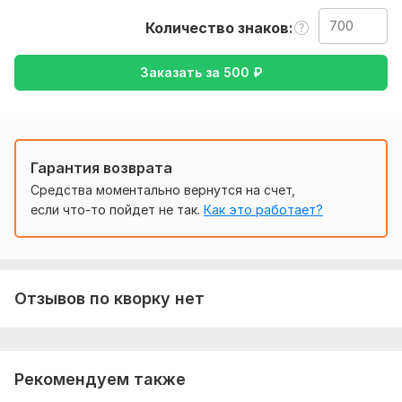
или изображения, также уточнение моей работы-перевод
Количество знаков
с английского на русский , либо же с русского на
английский
Заказать за
500
₽
Тематика:
Интернет и технологии,
Культура и искусство,
Отдых и развлечения,
Работа, карьера,
Товары и услуги
Язык перевода:
с Английского на Русский
Гарантия возврата
с Русского на Английский
Средства моментально вернутся на счет,
Объем услуги в кворке:
700 знаков
если что-то пойдет не так.
Как это работает?
Отзывов по кворку нет
Рекомендуем также