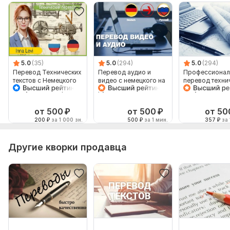
5.0
(35)
5.0
(294)
5.0
(294)
Перевод Технических
Перевод аудио и
Профессионал
текстов с Немецкого
видео с немецкого на
перевод техни
на Русский и обратно
русский язык и
документов с
наоборот
немецкого на 
от 500
₽
от 500
₽
от 50
200
₽
за 1 000 зн.
500
₽
за 1 мин.
357
₽
за 
Другие кворки продавца