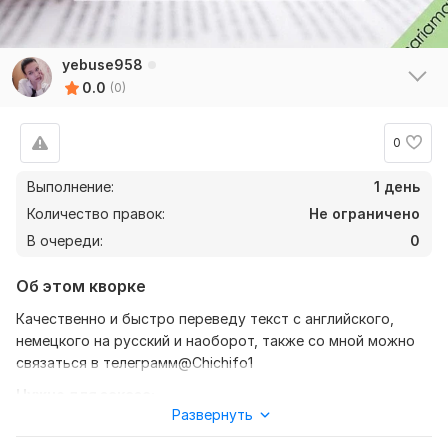
yebuse958
0.0
(0)
0
Выполнение:
1 день
Количество правок:
Не ограничено
В очереди:
0
Об этом кворке
Качественно и быстро переведу текст с английского,
немецкого на русский и наоборот, также со мной можно
связаться в телеграмм@Chichifo1
Нужно для заказа:
Развернуть
Ожидаю от вас текст, желательно в формате документ, а
также уточнение моей работы- перевод с английского,