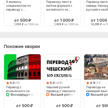
Я являюсь
Перевожу текст в
Перевод текста
специалистом по
любом формате с
немецк. белору
переводу с
английского на
русский и нао
английского
русский
от 500
₽
от 1 000
₽
от 1 000
1,000
₽
за 1 000 зн.
1,429
₽
за 1 000 зн.
14,286
₽
за 1
Похожие кворки
5.0
(15)
5.0
(466)
4.9
(31)
Перевод с
Чешский ручной
Переводы на
итальянского на
перевод с чешского
немецкий язык
русский и с русского
на чешский
на итальянский
от 500
₽
от 500
₽
от 50