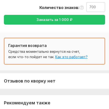
немецкого на русский или же наоборот
Количество знаков
Тематика:
Другое
Заказать за
1 000
₽
Язык перевода:
с Английского на Русский
с Русского на Английский
Объем услуги в кворке:
700 знаков
Гарантия возврата
Средства моментально вернутся на счет,
если что-то пойдет не так.
Как это работает?
Отзывов по кворку нет
Рекомендуем также