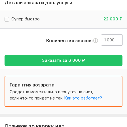
ясность, сохранение исходной тональности и
Детали заказа и доп. услуги
естественное звучание на целевом языке.
Нужно для заказа:
Супер быстро
+22 000
₽
Техническое задание с указанием темы, количества
символов для каждого текста и ключевых слов (если они
нужны).
Количество знаков
Тематика:
Интернет и технологии,
Недвижимость,
Отдых
и развлечения,
Строительство,
Электроника, гаджеты
Заказать за
6 000
₽
Язык перевода:
с Английского на Русский
с Русского на Английский
Объем услуги в кворке:
1 000 знаков
Гарантия возврата
Средства моментально вернутся на счет,
если что-то пойдет не так.
Как это работает?
Отзывов по кворку нет