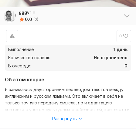
gggvr
0.0
(0)
0
Выполнение:
1 день
Количество правок:
Не ограничено
В очереди:
0
Об этом кворке
Я занимаюсь двусторонним переводом текстов между
английским и русским языками. Это включает в себя не
только точную передачу смысла, но и адаптацию
контента с учетом культурных особенностей, контекста и
стиля. Работа может охватывать различные форматы:
Развернуть
документы, статьи, переписку, медиа-материалы или
технические тексты. Основная цель — обеспечить