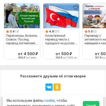
3.4
(3)
4.8
(21)
5.0
(2)
Переговоры, Встречи,
Качественный
Переведу с
Созвон. Послед.
перевод текста с
английского на
перевод Английский -
турецкого на русский
немецкий и на
Русский
и наоборот
от 4 500
₽
от 500
₽
от 50
450
₽
за 1 мин.
100
₽
за 1 000 зн.
167
₽
за 
Расскажите друзьям об этом кворке
Мы используем файлы
cookie
, чтобы
анализировать посещения и делать сайт
Окей!