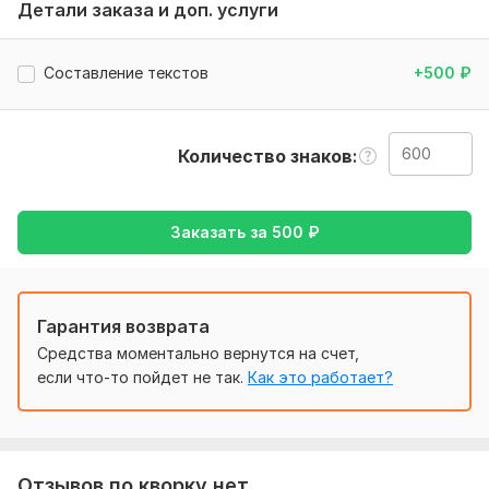
Детали заказа и доп. услуги
• Обсудить со мной стоимость и размер работы
• Договориться о сроках сдачи работы (делаю быстро -
Составление текстов
+500
₽
максимум задержка на 1 день)
Тематика:
Кулинария,
Медицина и здоровье,
Отдых и
развлечения,
Работа, карьера,
Туризм и путешествия
Количество знаков
Язык перевода:
с Английского на Русский
с Русского на Английский
Заказать за
500
₽
Объем услуги в кворке:
600 знаков
Гарантия возврата
Средства моментально вернутся на счет,
если что-то пойдет не так.
Как это работает?
Отзывов по кворку нет