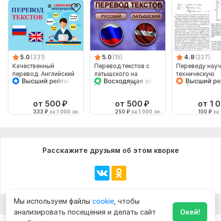
5.0
(331)
5.0
(15)
4.8
(227)
Качественный
Перевод текстов с
Переведу науч
перевод. Английский
латышского на
техническую
язык
русский и с русского
документацию
на латышский
английского на
русский
от 500
₽
от 500
₽
от 1 
333
₽
за 1 000 зн.
250
₽
за 1 000 зн.
100
₽
за 
Расскажите друзьям об этом кворке
Мы используем файлы
cookie
, чтобы
анализировать посещения и делать сайт
Окей!