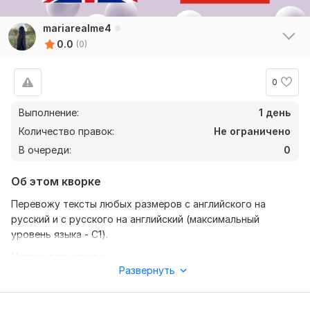
mariarealme4
0.0
(0)
0
Выполнение:
1 день
Количество правок:
Не ограничено
В очереди:
0
Об этом кворке
Перевожу тексты любых размеров с английского на
русский и с русского на английский (максимальный
уровень языка - C1).
Нужно для заказа:
Развернуть
От вас мне нужно:
• Написать мне с запросом по переводу текста