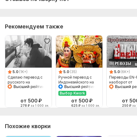
Рекомендуем также
5.0
(1K+)
5.0
(35)
5.0
(6K+)
Сделаю перевод с
Ручной перевод с
Переводы EN-
русского на
Индонезийского на
наоборот от
английский и
Русский и наоборот
профессионал
наоборот
Выбор Kwork
от 500
₽
от 500
₽
от 50
278
₽
за 1 000 зн.
625
₽
за 1 000 зн.
250
₽
за 
Похожие кворки