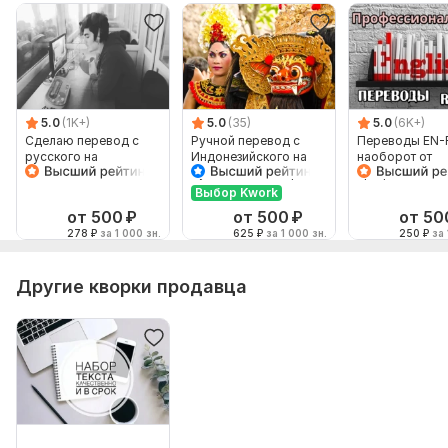
5.0
(1K+)
5.0
(35)
5.0
(6K+)
Сделаю перевод с
Ручной перевод с
Переводы EN-
русского на
Индонезийского на
наоборот от
английский и
Русский и наоборот
профессионал
наоборот
Выбор Kwork
от 500
₽
от 500
₽
от 50
278
₽
за 1 000 зн.
625
₽
за 1 000 зн.
250
₽
за 
Другие кворки продавца