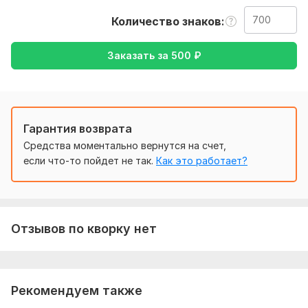
Нужно для заказа:
Количество знаков
Ожидаю от вас текст, желательно в формате документа,
также уточнение моей работы - перевод с английского на
Заказать за
500
₽
русский, либо же с русского на английский
Тематика:
Красота и мода,
Медицина и здоровье,
Отдых
и развлечения,
Туризм и путешествия,
Хобби и увлечения
Язык перевода:
Гарантия возврата
с Английского на Русский
Средства моментально вернутся на счет,
с Русского на Английский
если что-то пойдет не так.
Как это работает?
Объем услуги в кворке:
700 знаков
Отзывов по кворку нет
Рекомендуем также