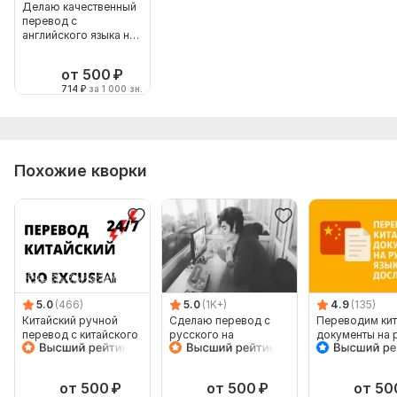
Делаю качественный
перевод с
английского языка на
русский и наоборот
от 500
₽
714
₽
за 1 000 зн.
Похожие кворки
5.0
(466)
5.0
(1K+)
4.9
(135)
Китайский ручной
Сделаю перевод с
Переводим кит
перевод с китайского
русского на
документы на 
на китайский
английский и
язык дословно
наоборот
от 500
₽
от 500
₽
от 50