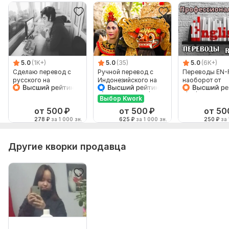
5.0
(1K+)
5.0
(35)
5.0
(6K+)
Сделаю перевод с
Ручной перевод с
Переводы EN-
русского на
Индонезийского на
наоборот от
английский и
Русский и наоборот
профессионал
наоборот
Выбор Kwork
от 500
₽
от 500
₽
от 50
278
₽
за 1 000 зн.
625
₽
за 1 000 зн.
250
₽
за 
Другие кворки продавца