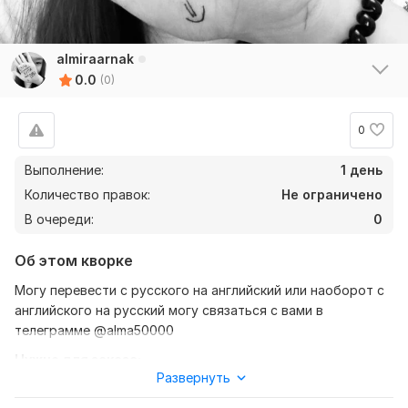
almiraarnak
0.0
(0)
0
Выполнение:
1 день
Количество правок:
Не ограничено
В очереди:
0
Об этом кворке
Могу перевести с русского на английский или наоборот с
английского на русский могу связаться с вами в
телеграмме @alma50000
Нужно для заказа:
Развернуть
Ожидаю от вас текст , желательно в формате документа ,
также уточнение моей работы - перевод с английского на