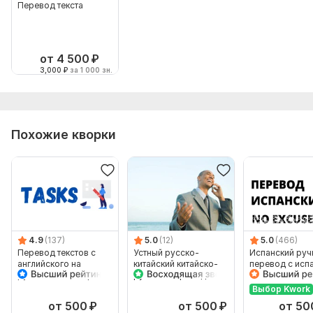
Перевод текста
от 4 500
₽
3,000
₽
за 1 000 зн.
Похожие кворки
4.9
(137)
5.0
(12)
5.0
(466)
Перевод текстов с
Устный русско-
Испанский руч
английского на
китайский китайско-
перевод с исп
русский и наоборот
русский перевод
на испанский
Выбор Kwork
от 500
₽
от 500
₽
от 50