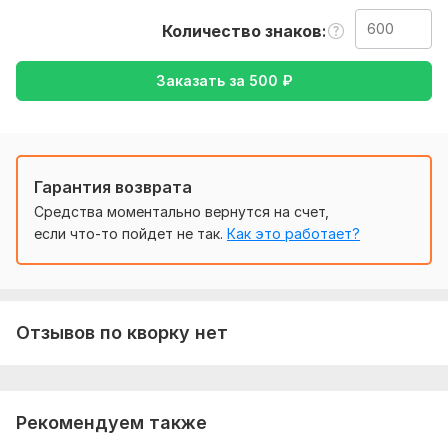
русский либо же с русского на английский
Количество знаков
Тематика:
Интернет и технологии,
Красота и мода,
Электроника, гаджеты,
Юридическая,
Другое
Заказать за
500
₽
Язык перевода:
с Русского на Английский
с Английского на Русский
Гарантия возврата
Объем услуги в кворке:
600 знаков
Средства моментально вернутся на счет,
если что-то пойдет не так.
Как это работает?
Отзывов по кворку нет
Рекомендуем также