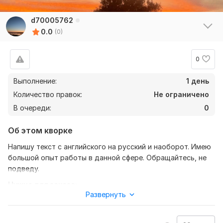
d70005762
0.0
(0)
0
Выполнение:
1 день
Количество правок:
Не ограничено
В очереди:
0
Об этом кворке
Напишу текст с английского на русский и наоборот. Имею
большой опыт работы в данной сфере. Обращайтесь, не
подведу.
Нужно для заказа:
Развернуть
Чтобы мне выполнить ваш заказ мне необходим сам текст
желательно в файле документа и также сам перевод с
английского на русский или же наоборот.