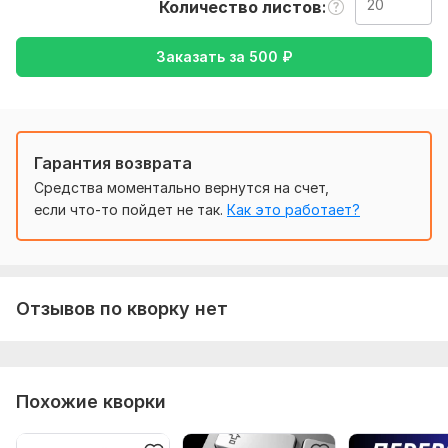
Количество листов
Тематика:
Красота и мода,
Кулинария,
Отдых и
развлечения,
Работа, карьера,
Семья, дети
Заказать за
500
₽
Язык перевода:
с Русского на Английский
с Английского на Русский
Гарантия возврата
Объем услуги в кворке:
20 листов
Средства моментально вернутся на счет,
если что-то пойдет не так.
Как это работает?
Отзывов по кворку нет
Похожие кворки