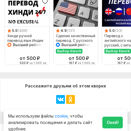
5.0
(466)
4.9
(131)
5.0
(33)
Хинди ручной
Сделаю качественный
Перевод с
перевод язык Индии
перевод. С русского
английского на
Индийский
на английский и
русский, с кит
наоборот
на русский
Выбор Kwork
Выбор Kwork
от 500
₽
от 500
₽
от 50
500
₽
за 1 000 зн.
167
₽
за 1 000 зн.
167
₽
за 
Расскажите друзьям об этом кворке
Мы используем файлы
cookie
, чтобы
анализировать посещения и делать сайт
Окей!
удобнее.