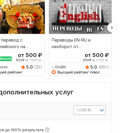
 перевод с
Переводы EN-RU и
Качест
зийского на
наоборот от
русско
й и наоборот
профессионала
язык и
от 500
₽
от 500
₽
Kwork
625
₽
за 1 000 зн.
250
₽
за 1 000 зн.
5.0
(35)
5.0
(6K+)
book
DroBit
Damet
 дополнительных услуг
1 (500 ₽)
а до 100% результата