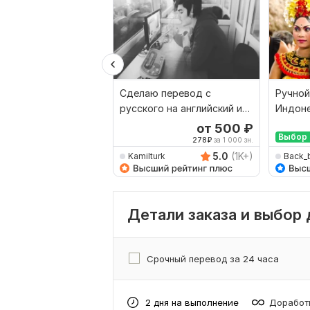
Сделаю перевод с
Ручной
русского на английский и
Индоне
наоборот
Русски
от 500
₽
Выбор 
278
₽
за 1 000 зн.
5.0
(1K+)
Kamilturk
Back_
Детали заказа и выбор
Срочный перевод за 24 часа
2 дня на выполнение
Доработк