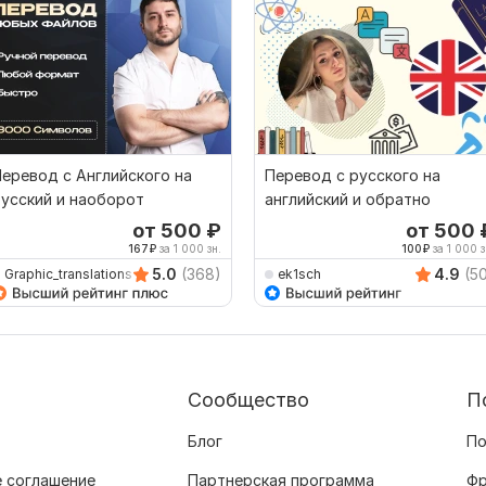
еревод с Английского на
Перевод с русского на
усский и наоборот
английский и обратно
от 500
₽
от 500
167
₽
за 1 000 зн.
100
₽
за 1 000 з
5.0
(368)
4.9
(5
Graphic_translations
ek1sch
Сообщество
П
Блог
По
 соглашение
Партнерская программа
Фр