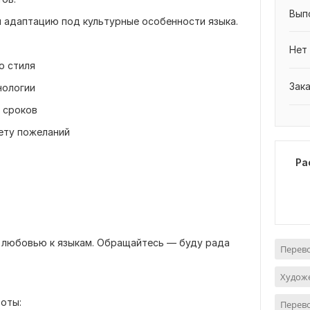
Вып
и адаптацию под культурные особенности языка.
Нет
о стиля
Зак
нологии
 сроков
чету пожеланий
Ра
с любовью к языкам. Обращайтесь — буду рада
Перево
Худож
боты:
Перево