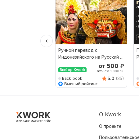
Ручной перевод с
П
Индонезийского на Русский и
Р
наоборот
от 500
₽
Выбор Kwork
625
₽
за 1 000 зн.
5.0
(35)
Back_book
О Kwork
О проекте
Пользовательское