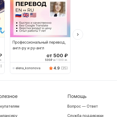
Профессиональный перевод,
Перевод текста на п
англ-ру и ру-англ
язык
₽
от 500
₽
от 
н.
500
₽
за 1 000 зн.
714
0)
4.9
(35)
elena_kononova
ddolgihh
олезное
Помощь
купателям
Вопрос — Ответ
илансеру
Служба поддержки