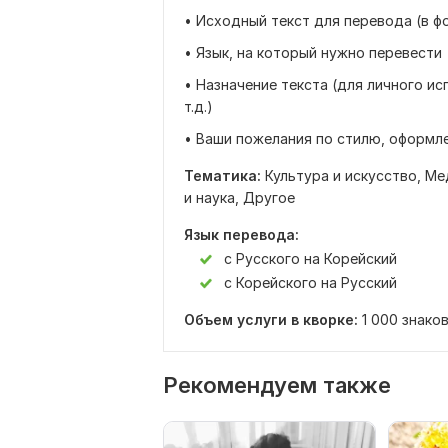
• Исходный текст для перевода (в ф
• Язык, на который нужно перевести
• Назначение текста (для личного и
т.д.)
• Ваши пожелания по стилю, оформле
Тематика:
Культура и искусство,
Ме
и наука,
Другое
Язык перевода:
с Русского на Корейский
с Корейского на Русский
Объем услуги в кворке:
1 000 знако
Рекомендуем также