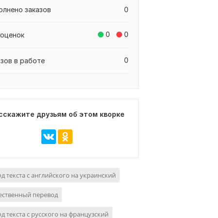
олнено заказов
0
0
0
 оценок
0
азов в работе
сскажите друзьям об этом кворке
д текста с английского на украинский
ественный перевод
д текста с русского на французский