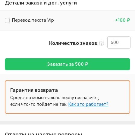
Что бы выполнить работу качественно мне понадобится
Детали заказа и доп. услуги
от вас конкретное описание того как вы хотите что бы
это выглядело
Перевод текста Vip
+100
₽
Тематика:
Интернет и технологии,
Красота и мода,
Культура и искусство,
Товары и услуги,
Туризм и
путешествия
Количество знаков
Язык перевода:
с Русского на Испанский
с Испанского на Русский
Заказать за
500
₽
Объем услуги в кворке:
500 знаков
Гарантия возврата
Средства моментально вернутся на счет,
если что-то пойдет не так.
Как это работает?
Ответы на частые вопросы