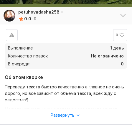
petuhovadasha258
0.0
(1)
0
Выполнение:
1 день
Количество правок:
Не ограничено
В очереди:
0
Об этом кворке
Переведу текста быстро качественно а главное не очень
дорого, но всё зависит от объёма текста, всех жду с
радостью!)
Можете написать мне на телеграм если вам так будет
Развернуть
удобнее:@Polypokerha
Нужно для заказа: