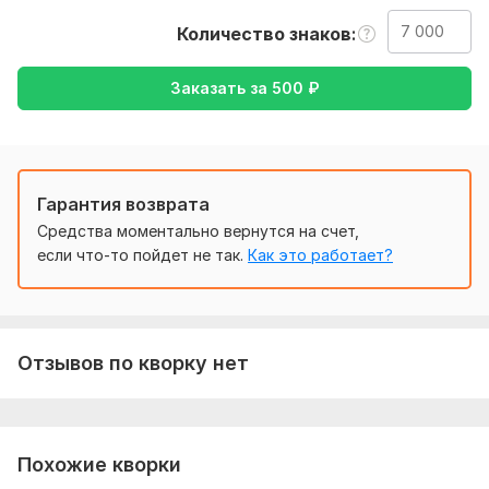
работу буду рад
Количество знаков
Тематика:
Интернет и технологии,
Красота и мода,
Кулинария,
Культура и искусство,
Медицина и здоровье
Заказать за
500
₽
Язык перевода:
с Немецкого на Русский
с Русского на Немецкий
Гарантия возврата
Объем услуги в кворке:
7 000 знаков
Средства моментально вернутся на счет,
если что-то пойдет не так.
Как это работает?
Отзывов по кворку нет
Похожие кворки