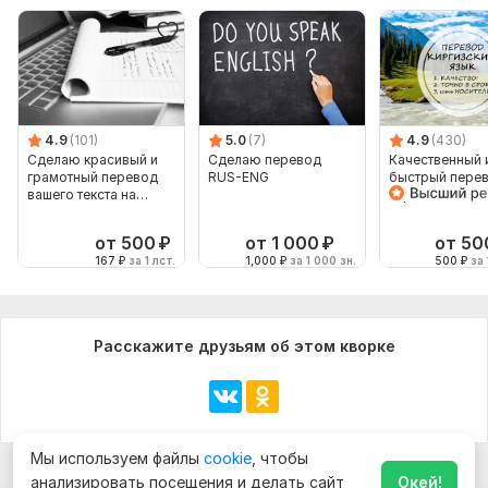
4.9
(101)
5.0
(7)
4.9
(430)
Сделаю красивый и
Сделаю перевод
Качественный 
грамотный перевод
RUS-ENG
быстрый перев
вашего текста на
киргизского и 
русский язык
киргизский
от 500
₽
от 1 000
₽
от 50
167
₽
за 1 лст.
1,000
₽
за 1 000 зн.
500
₽
за 
Расскажите друзьям об этом кворке
Мы используем файлы
cookie
, чтобы
анализировать посещения и делать сайт
Окей!