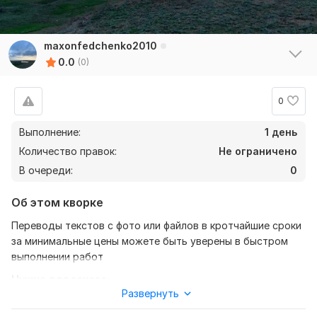
maxonfedchenko2010
0.0
(0)
0
Выполнение:
1 день
Количество правок:
Не ограничено
В очереди:
0
Об этом кворке
Переводы текстов с фото или файлов в кротчайшие сроки
за минимальные цены можете быть уверены в быстром
выполнении работ
Нужно для заказа:
Развернуть
Пишите в любое время я вам отвечу и сразу приступлю к
работе клиент для меня всё если вы мне предложите