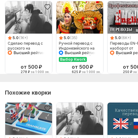
5.0
(1K+)
5.0
(35)
5.0
(6K+)
Сделаю перевод с
Ручной перевод с
Переводы EN-
русского на
Индонезийского на
наоборот от
английский и
Русский и наоборот
профессионал
наоборот
Выбор Kwork
от 500
₽
от 500
₽
от 50
278
₽
за 1 000 зн.
625
₽
за 1 000 зн.
250
₽
за 
Похожие кворки