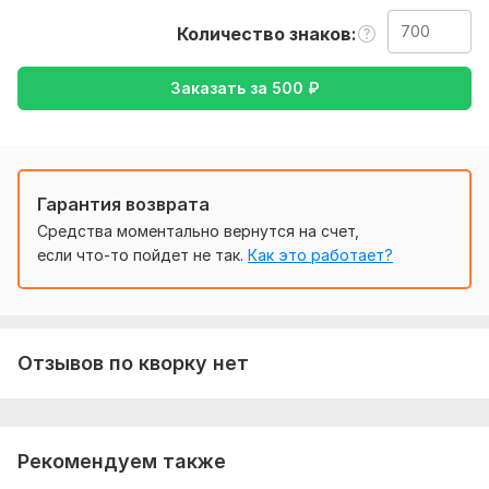
Нужно для заказа:
Количество знаков
Ожидаю от вас текст,
желательно
в формате документа,
также уточнение моей работы-перевод с английского на
Заказать за
500
₽
русский , либо же с русского на английский
Тематика:
Красота и мода,
Кулинария,
Культура и
искусство,
Спорт,
Хобби и увлечения
Язык перевода:
Гарантия возврата
с Английского на Русский
Средства моментально вернутся на счет,
с Русского на Английский
если что-то пойдет не так.
Как это работает?
Объем услуги в кворке:
700 знаков
Отзывов по кворку нет
Рекомендуем также