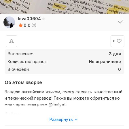
leva00604
0.0
(0)
0
Выполнение:
3 дня
Количество правок:
Не ограничено
В очереди:
0
Об этом кворке
Владею английским языком, смогу сделать качественный
и технический перевод! Также вы можете обратиться ко
мне через телеграмм @lan1yef
Файлы
Развернуть
48531605feec17ad99e2e188f4508f5d.jpg