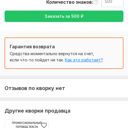
Количество знаков
Чтобы выполнить ваш заказ, мне потребуется текст
( желательно в формате документа), а также
желаемый перевод ( с русского на Английский или
Заказать за
500
₽
наоборот).
Тематика:
Красота и мода,
Культура и искусство,
Отдых
и развлечения,
Спорт,
Другое
Гарантия возврата
Язык перевода:
Средства моментально вернутся на счет,
с Русского на Английский
если что-то пойдет не так.
Как это работает?
с Английского на Русский
Объем услуги в кворке:
500 знаков
Отзывов по кворку нет
Другие кворки продавца