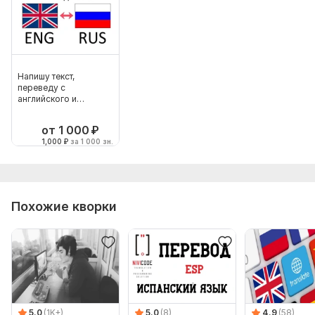
Напишу текст,
переведу с
английского и
наоборот
от 1 000
₽
1,000
₽
за 1 000 зн.
Похожие кворки
5.0
(1K+)
5.0
(8)
4.9
(58)