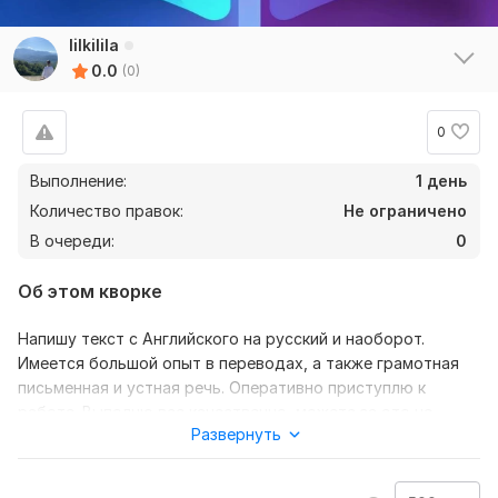
lilkilila
0.0
(0)
0
Выполнение:
1 день
Количество правок:
Не ограничено
В очереди:
0
Об этом кворке
Напишу текст с Английского на русский и наоборот.
Имеется большой опыт в переводах, а также грамотная
письменная и устная речь. Оперативно приступлю к
работе. Выполню все качественно, можете за это не
Развернуть
переживать !
Нужно для заказа: