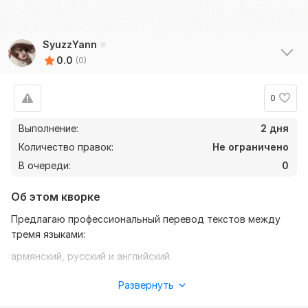
SyuzzYann
0.0
(0)
0
Выполнение:
2 дня
Количество правок:
Не ограничено
В очереди:
0
Об этом кворке
Предлагаю профессиональный перевод текстов между
тремя языками:
армянский, русский и английский.
Я — лингвист с высоким знанием всех трёх языков,
Развернуть
способная грамотно и точно передавать смысл текста