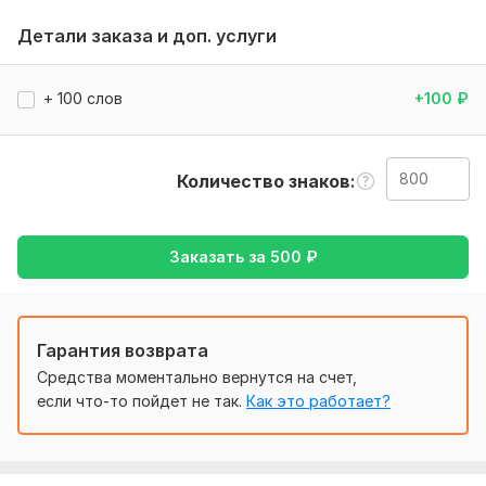
любой тематики. Работаю вручную, без машинных
переводчиков, с вниманием к деталям и стилю.
Детали заказа и доп. услуги
Что входит в услугу:
•Перевод до 800 слов
+ 100 слов
+100
₽
•Сохранение структуры, логики и стилистики оригинала
•Корректный и грамотный язык
Количество знаков
•Быстрое и вежливое общение
Перевожу:
Заказать за
500
₽
•Деловые письма
•Статьи и блоги
•Технические и юридические тексты
Гарантия возврата
•Личные и художественные тексты
Средства моментально вернутся на счет,
если что-то пойдет не так.
Как это работает?
•Сайты и интерфейсы
Почему стоит выбрать меня:
•Точная передача смысла