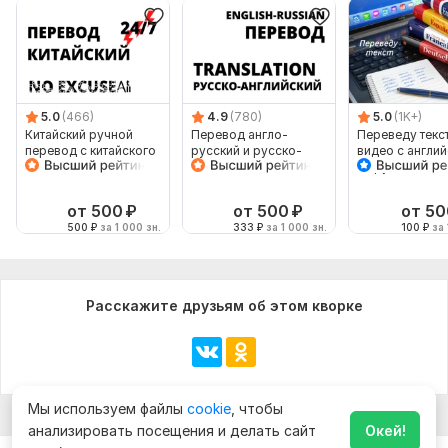
перевод был максимально точным
Тематика:
Интернет и технологии,
Образование и наука,
Отдых и развлечения,
Хобби и увлечения,
Другое
Язык перевода:
5.0
(466)
4.9
(780)
5.0
(1K+)
с Английского на Армянский
Китайский ручной
Перевод англо-
Переведу текст
с Армянского на Английский
перевод с китайского
русский и русско-
видео с англи
на китайский
английский
на русский и
Объем услуги в кворке:
800 знаков
наоборот
от 500
₽
от 500
₽
от 50
500
₽
за 1 000 зн.
333
₽
за 1 000 зн.
100
₽
за 
Расскажите друзьям об этом кворке
Мы используем файлы
cookie
, чтобы
анализировать посещения и делать сайт
Окей!