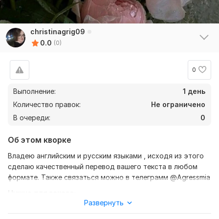
christinagrig09
0.0
(0)
0
Выполнение:
1 день
Количество правок:
Не ограничено
В очереди:
0
Об этом кворке
Владею английским и русским языками , исходя из этого
сделаю качественный перевод вашего текста в любом
формате. Также связаться можно в телеграмм @Agressmia
Нужно для заказа:
Развернуть
Ожидаю от вас текст, желательно в формате документа,
также уточнение моей работы, перевод с английского на