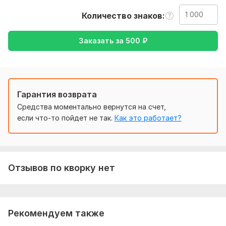
русский, либо же с русского на английский
Количество знаков
Тематика:
Красота и мода,
Культура и искусство,
Семья,
дети,
Туризм и путешествия,
Хобби и увлечения
Заказать за
500
₽
Язык перевода:
с Английского на Русский
с Русского на Английский
Гарантия возврата
Объем услуги в кворке:
1 000 знаков
Средства моментально вернутся на счет,
если что-то пойдет не так.
Как это работает?
Отзывов по кворку нет
Рекомендуем также