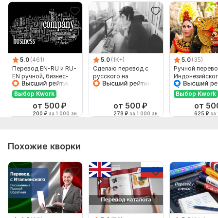
5.0
(461)
5.0
(1K+)
5.0
(35)
Перевод EN-RU и RU-
Сделаю перевод с
Ручной перево
EN ручной, бизнес-
русского на
Индонезийског
английский
английский и
Русский и нао
наоборот
Выбор Kwork
Выбор Kwork
от 500
₽
от 500
₽
от 50
200
₽
за 1 000 зн.
278
₽
за 1 000 зн.
625
₽
за 
Похожие кворки