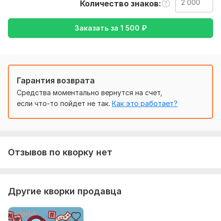
Количество знаков
Аудио файлы должны быть четкими - это напрямую
повлияет на скорость работы.
Заказать за
1 500
₽
Тематика:
Интернет и технологии,
Культура и искусство,
Образование и наука,
Товары и услуги,
Хобби и увлечения
Язык перевода:
Гарантия возврата
с Английского на Русский
с Русского на Английский
Средства моментально вернутся на счет,
если что-то пойдет не так.
Как это работает?
Объем услуги в кворке:
2 000 знаков
Отзывов по кворку нет
Другие кворки продавца