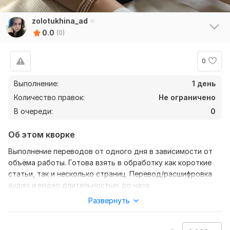
zolotukhina_ad
0.0
(0)
0
Выполнение:
1 день
Количество правок:
Не ограничено
В очереди:
0
Об этом кворке
Выполнение переводов от одного дня в зависимости от
объёма работы. Готова взять в обработку как короткие
статьи, так и несколько страниц. Перевод/расшифровка
аудио и видео длительностью до часа
Развернуть
Нужно для заказа:
Исходный файл-дедлайн-формат - всё, что мне нужно,
чтобы выполнить задачу :)