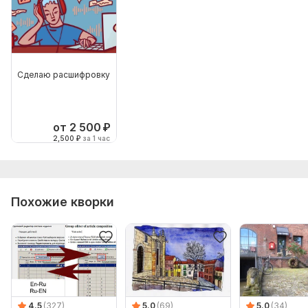
Сделаю расшифровку
от 2 500
₽
2,500
₽
за 1 час
Похожие кворки
4.5
(327)
5.0
(69)
5.0
(34)