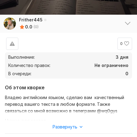
Frither445
0.0
(0)
0
Выполнение:
3 дня
Количество правок:
Не ограничено
В очереди:
0
Об этом кворке
Владею английским языком, сделаю вам качественный
перевод вашего текста в любом формате. Также
связаться со мной возможно в телеграмм @wq0gys
Нужно для заказа:
Развернуть
Ожидаю от вас текст, желательно в формате документа,
также уточнение моей работы - перевод с английского на