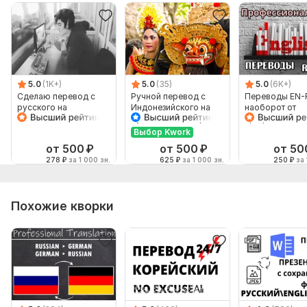
5.0
(1K+)
5.0
(35)
5.0
(6K+)
Сделаю перевод с
Ручной перевод с
Переводы EN-
русского на
Индонезийского на
наоборот от
английский и
Русский и наоборот
профессионал
наоборот
Выбор Kwork
от 500
₽
от 500
₽
от 50
278
₽
за 1 000 зн.
625
₽
за 1 000 зн.
250
₽
за 
Похожие кворки