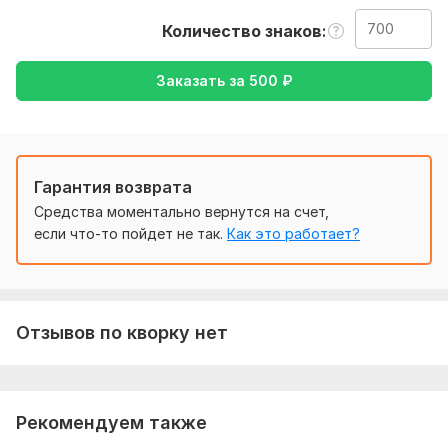
русский, либо же с русского на английский
Количество знаков
Тематика:
Культура и искусство,
Недвижимость,
Образование и наука,
Работа, карьера,
Финансы, банки
Заказать за
500
₽
Язык перевода:
с Английского на Русский
с Русского на Английский
Гарантия возврата
Объем услуги в кворке:
700 знаков
Средства моментально вернутся на счет,
если что-то пойдет не так.
Как это работает?
Отзывов по кворку нет
Рекомендуем также