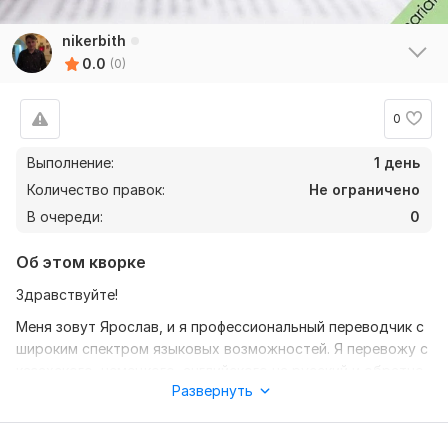
nikerbith
0.0
(0)
0
Выполнение:
1 день
Количество правок:
Не ограничено
В очереди:
0
Об этом кворке
Здравствуйте!
Меня зовут Ярослав, и я профессиональный переводчик с
широким спектром языковых возможностей. Я перевожу с
казахского, немецкого, английского на русский и обратно.
Развернуть
Мой опыт охватывает множество жанров и форматов,
включая техническую документацию, научные статьи,
деловые письма, художественные тексты и многое