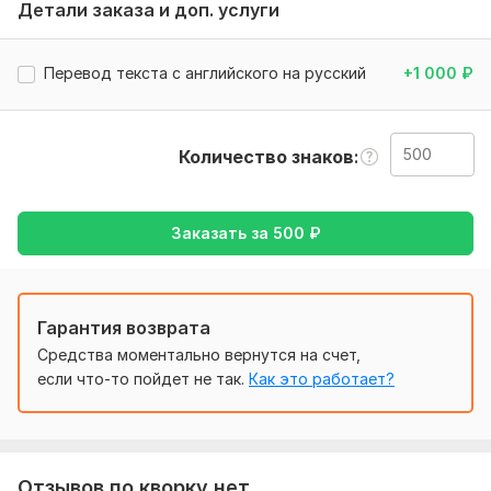
Детали заказа и доп. услуги
Тематика:
Красота и мода,
Кулинария,
Культура и
искусство,
Работа, карьера,
Семья, дети
Перевод текста с английского на русский
+1 000
₽
Язык перевода:
с Английского на Русский
Объем услуги в кворке:
500 знаков
Количество знаков
Заказать за
500
₽
Гарантия возврата
Средства моментально вернутся на счет,
если что-то пойдет не так.
Как это работает?
Отзывов по кворку нет