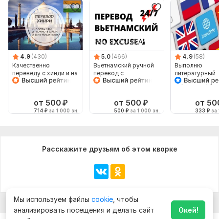
4.9
(430)
5.0
(466)
4.9
(58)
Качественно
Вьетнамский ручной
Выполню
переведу с хинди и на
перевод с
литературный
хинди
вьетнамского на
перевод с рус
вьетнамский
на армянский
от 500
₽
от 500
₽
от 50
714
₽
за 1 000 зн.
500
₽
за 1 000 зн.
333
₽
за 
Расскажите друзьям об этом кворке
Мы используем файлы
cookie
, чтобы
анализировать посещения и делать сайт
Окей!