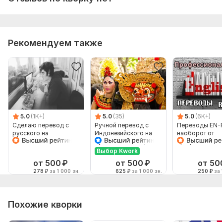
Рекомендуем также
5.0
(1K+)
5.0
(35)
5.0
(6K+)
Сделаю перевод с
Ручной перевод с
Переводы EN-
русского на
Индонезийского на
наоборот от
английский и
Русский и наоборот
профессионал
наоборот
Выбор Kwork
от 500
₽
от 500
₽
от 50
278
₽
за 1 000 зн.
625
₽
за 1 000 зн.
250
₽
за 
Похожие кворки