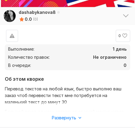
dashabykanova8
0.0
(0)
0
Выполнение:
1 день
Количество правок:
Не ограничено
В очереди:
0
Об этом кворке
Перевод текстов на любой язык, быстро выполню ваш
заказ чтоб перевести текст мне потребуется на
маленький текст до минут 30
Большой текст до часу связаться со мной можно через
Развернуть
тг@dxwivxi или в приложении
Нужно для заказа: