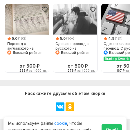
5.0
(193)
5.0
(1K+)
4.9
(131)
Перевод с
Сделаю перевод с
Сделаю качес
английского на
русского на
перевод. С ру
испанский и обратно
английский и
на английский 
наоборот
наоборот
Выбор Kwork
от 500
₽
от 500
₽
от 50
238
₽
за 1 000 зн.
278
₽
за 1 000 зн.
167
₽
за 
Расскажите друзьям об этом кворке
Мы используем файлы
cookie
, чтобы
анализировать посещения и делать сайт
Окей!