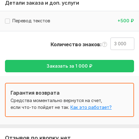
Чтоб выполнить ваш заказ, вы должны скинуть мне в
Детали заказа и доп. услуги
телеграмм или в предложение текст который хотите
перевести птшыте мне в ТГ или в приложении
Перевод текстов
+500
₽
Тематика:
Авто и мото,
Интернет и технологии,
Красота
и мода,
Отдых и развлечения,
Другое
Язык перевода:
Количество знаков
с Русского на Английский
с Английского на Русский
Заказать за
1 000
₽
Объем услуги в кворке:
3 000 знаков
Гарантия возврата
Средства моментально вернутся на счет,
если что-то пойдет не так.
Как это работает?
Отзывов по кворку нет