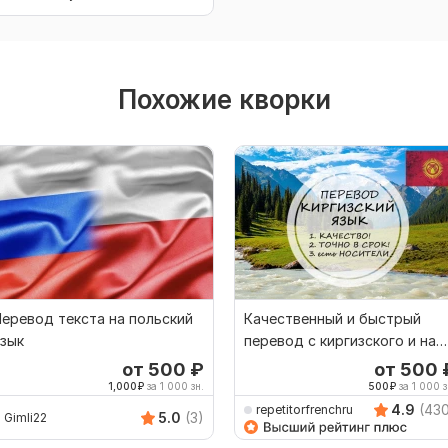
Похожие кворки
еревод текста на польский
Качественный и быстрый
зык
перевод с киргизского и на
киргизский
от 500
₽
от 500
1,000
₽
за 1 000 зн.
500
₽
за 1 000 з
4.9
(43
repetitorfrenchru
5.0
(3)
Gimli22