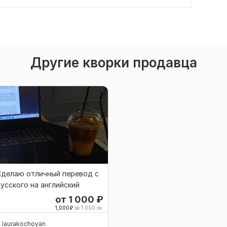
Другие кворки продавца
Сделаю отличный перевод с
усского на английский
от 1 000
₽
1,000
₽
за 1 000 зн.
laurakochoyan