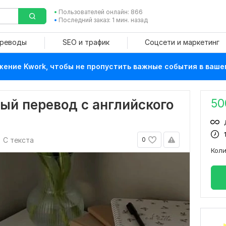
Пользователей онлайн: 866
Последний заказ: 1 мин. назад
ереводы
SEO и трафик
Соцсети и маркетинг
ение Kwork, чтобы не пропустить важные события в ваше
50
ый перевод с английского
С текста
0
Кол