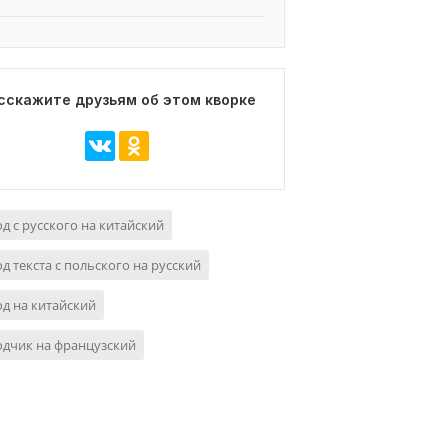
сскажите друзьям об этом кворке
д с русского на китайский
д текста с польского на русский
д на китайский
дчик на французский