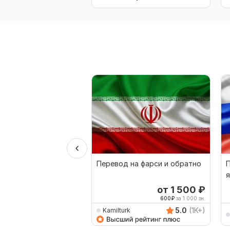
Перевод на фарси и обратно
П
я
от 1 500
₽
600
₽
за 1 000 зн.
5.0
(1K+)
Kamilturk