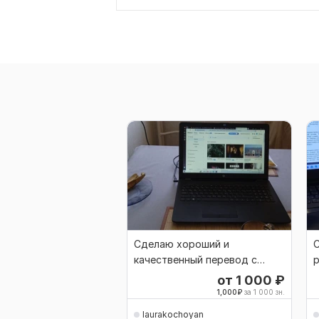
Сделаю хороший и
качественный перевод с
р
русского на английский
от 1 000
₽
1,000
₽
за 1 000 зн.
laurakochoyan