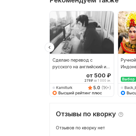
Рекомендуем также
Сделаю перевод с
Ручной
русского на английский и
Индоне
наоборот
Русски
от 500
₽
Выбор 
278
₽
за 1 000 зн.
5.0
(1K+)
Kamilturk
Back_
Отзывы по кворку
Отзывов по кворку нет