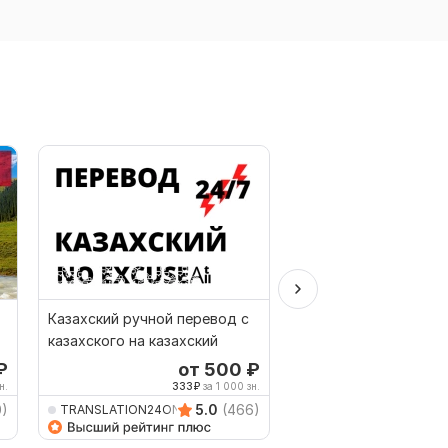
Казахский ручной перевод с
Мульти-перевод Мас
казахского на казахский
перевод Перевод ка
веб-сайтов
₽
от 500
₽
о
н.
333
₽
за 1 000 зн.
500
0)
5.0
(466)
TRANSLATION24ON7
AVRINGROUPTRANSLA