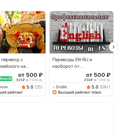
 перевод с
Переводы EN-RU и
Сдела
зийского на
наоборот от
перево
й и наоборот
профессионала
англий
от 500
₽
от 500
₽
Kwork
Выбор
625
₽
за 1 000 зн.
250
₽
за 1 000 зн.
5.0
(35)
5.0
(6K+)
book
DroBit
Dimitr