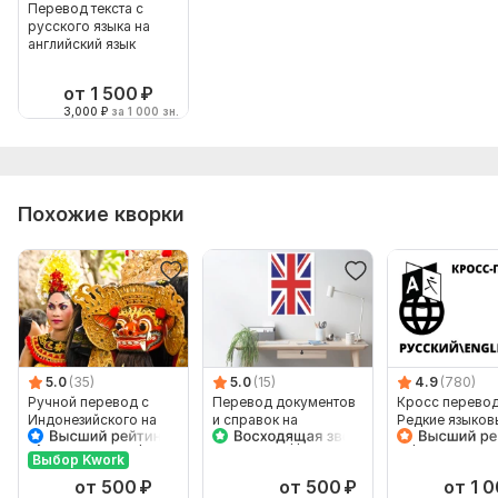
Перевод текста с
русского языка на
английский язык
от 1 500
₽
3,000
₽
за 1 000 зн.
Похожие кворки
5.0
(35)
5.0
(15)
4.9
(780)
Ручной перевод с
Перевод документов
Кросс перево
Индонезийского на
и справок на
Редкие языков
Русский и наоборот
английский для
пары
посольства,
Выбор Kwork
консульства
от 500
₽
от 500
₽
от 1 