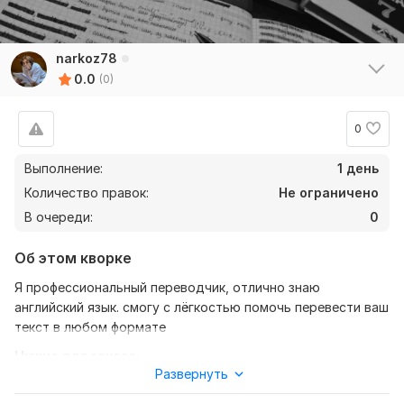
narkoz78
0.0
(0)
0
Выполнение:
1 день
Количество правок:
Не ограничено
В очереди:
0
Об этом кворке
Я профессиональный переводчик, отлично знаю
английский язык. смогу с лёгкостью помочь перевести ваш
текст в любом формате
Нужно для заказа:
Развернуть
С вас требуется текст, желательно в формате документа
и уточнение с русского на английский или же с