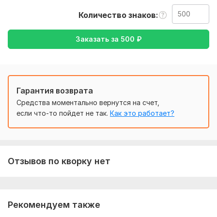
английского на русский
Количество знаков
Тематика:
Авто и мото,
Интернет и технологии,
Культура
и искусство,
Недвижимость,
Отдых и развлечения
Заказать за
500
₽
Язык перевода:
с Английского на Русский
с Русского на Английский
Гарантия возврата
Объем услуги в кворке:
500 знаков
Средства моментально вернутся на счет,
если что-то пойдет не так.
Как это работает?
Отзывов по кворку нет
Рекомендуем также