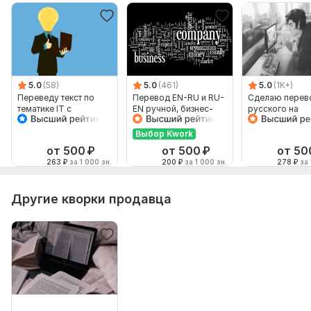
5.0
(58)
5.0
(461)
5.0
(1K+)
Переведу текст по
Перевод EN-RU и RU-
Сделаю перев
тематике IT с
EN ручной, бизнес-
русского на
английского на
английский
английский и
русский, но не
наоборот
Выбор Kwork
наоборот
от 500
₽
от 500
₽
от 50
263
₽
за 1 000 зн.
200
₽
за 1 000 зн.
278
₽
за 
Другие кворки продавца