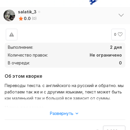
salatik_3
0.0
(0)
0
Выполнение:
2 дня
Количество правок:
Не ограничено
В очереди:
0
Об этом кворке
Переводы текста. с английского на русский и обратно. мы
работаем так же и с другими языками, текст может быть
как маленький так и большой все зависит от суммы.
Нужно для заказа:
Развернуть
Что бы выполнить ваш заказ мне требуется текст который
надо перевести. вскоре вы получите готовый
переведённый текст