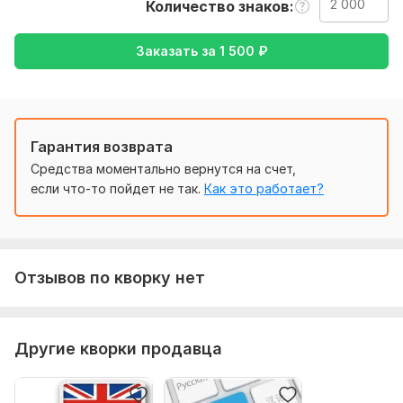
Количество знаков
Тематика:
Красота и мода,
Кулинария,
Культура и
искусство,
Семья, дети,
Спорт
Заказать за
1 500
₽
Язык перевода:
с Английского на Русский
с Русского на Английский
Гарантия возврата
Объем услуги в кворке:
2 000 знаков
Средства моментально вернутся на счет,
если что-то пойдет не так.
Как это работает?
Отзывов по кворку нет
Другие кворки продавца