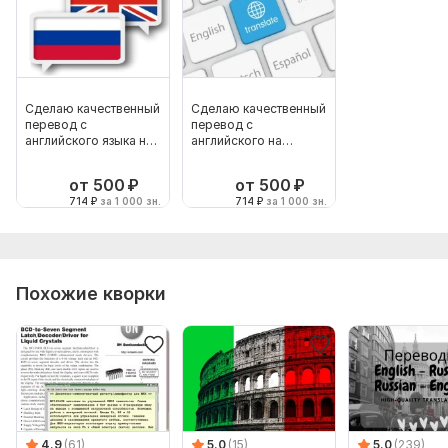
Сделаю качественный
Сделаю качественный
перевод с
перевод с
английского языка на
английского на
русский
русский
от 500
₽
от 500
₽
714
₽
за 1 000 зн.
714
₽
за 1 000 зн.
Похожие кворки
4.9
(61)
5.0
(15)
5.0
(239)