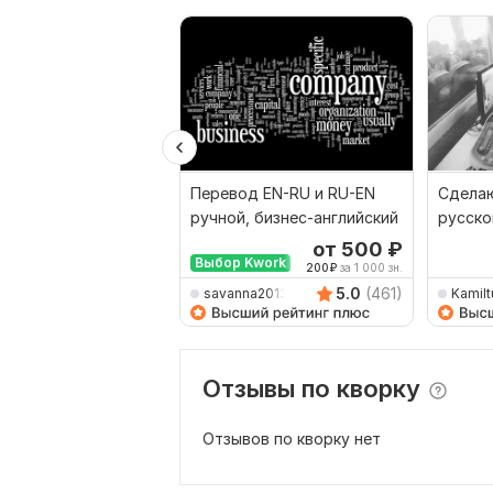
Перевод EN-RU и RU-EN
Сделаю
ручной, бизнес-английский
русско
наобо
от 500
₽
Выбор Kwork
200
₽
за 1 000 зн.
5.0
(461)
savanna2013
Kamilt
Отзывы по кворку
Отзывов по кворку нет