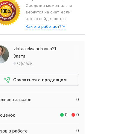
Средства моментально
вернутся на счет, если
что-то пойдет не так
Как это работает?
zlataaleksandrovna21
Злата
Офлайн
Связаться с продавцом
олнено заказов
0
0
0
 оценок
0
азов в работе