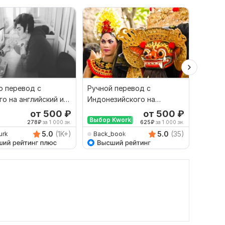
 перевод с
Ручной перевод с
Финан
го на английский и
Индонезийского на
перево
рот
Русский и наоборот
русски
от 500
₽
от 500
₽
Выбор Kwork
278
₽
за 1 000 зн.
625
₽
за 1 000 зн.
5.0
(1K+)
5.0
(35)
urk
Back_book
savan