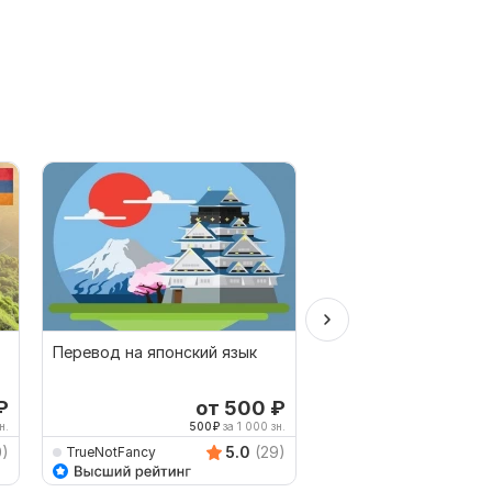
Перевод на японский язык
Перевод документо
сертификатов лицен
контрактов апостил
₽
от 500
₽
от 
Выбор Kwork
document
н.
500
₽
за 1 000 зн.
333
0)
5.0
(29)
TrueNotFancy
AVRINGROUPTRANSLA