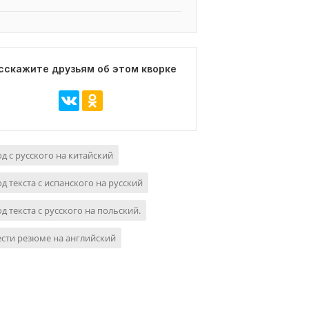
сскажите друзьям об этом кворке
д с русского на китайский
д текста с испанского на русский
д текста с русского на польский.
сти резюме на английский