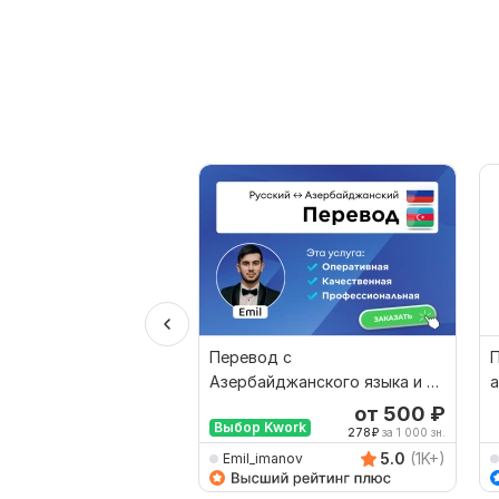
Перевод с
П
Азербайджанского языка и на
а
Азербайджанский язык от
от 500
₽
Выбор Kwork
носителя
278
₽
за 1 000 зн.
5.0
(1K+)
Emil_imanov