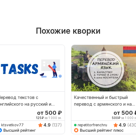
Похожие кворки
еревод текстов с
Качественный и быстрый
нглийского на русский и
перевод с армянского и на
наоборот
армянский
от 500
₽
от 500
125
₽
за 1 000 зн.
500
₽
за 1 000 з
4.9
(137)
4.9
(43
ktsvetkov77
repetitorfrenchru