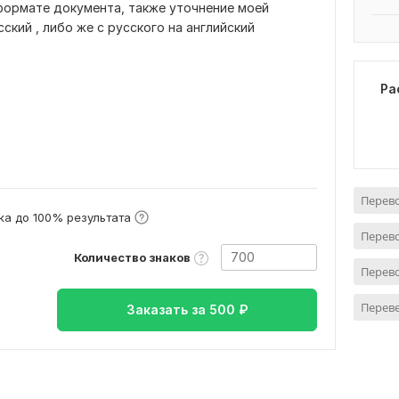
формате документа, также уточнение моей
ский , либо же с русского на английский
Ра
Перево
а до 100% результата
Перево
Количество знаков
Перево
Переве
Заказать за
500
₽