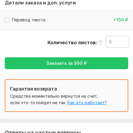
Детали заказа и доп. услуги
Нужно для заказа:
Для выполнения работы нужен текст или изображение,
которое нужно будет переводить. Так же желательно,
Перевод текста
+100
₽
чтоб все было достаточно четким и разборчивым .
Тематика:
Образование и наука,
Семья, дети,
Спорт,
Товары и услуги,
Юридическая
Количество листов
Язык перевода:
с Английского на Русский
Заказать за
500
₽
с Русского на Английский
Объем услуги в кворке:
5 листов
Гарантия возврата
Средства моментально вернутся на счет,
если что-то пойдет не так.
Как это работает?
Ответы на частые вопросы