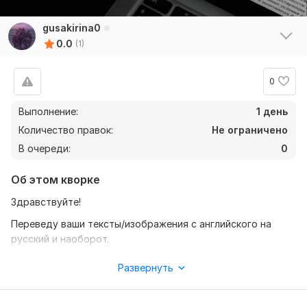
gusakirina0
0.0
(1)
0
Выполнение:
1 день
Количество правок:
Не ограничено
В очереди:
0
Об этом кворке
Здравствуйте!
Переведу ваши тексты/изображения с английского на
русский и наоборот.
Время работы будет зависеть от времени в которое вы
Развернуть
обратитесь , буду стараться как можно быстрее вам
помочь!