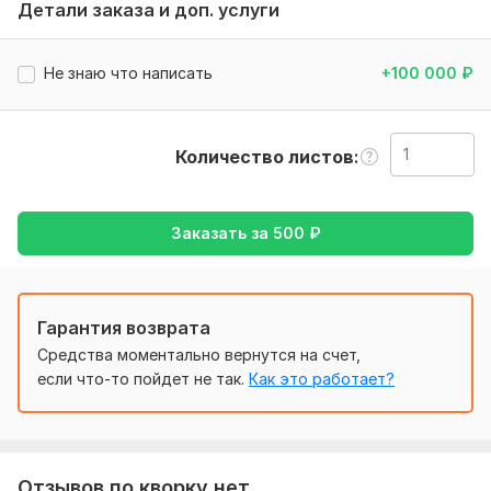
. Минимум реквизит: 4177490181885718
Детали заказа и доп. услуги
Меня зовут Гулира
Не знаю что написать
+100 000
₽
Тематика:
Красота и мода,
Культура и искусство,
Отдых
и развлечения,
Семья, дети,
Туризм и путешествия
Язык перевода:
Количество листов
с Русского на Киргизский
с Киргизского на Русский
Объем услуги в кворке:
1 лист
Заказать за
500
₽
Гарантия возврата
Средства моментально вернутся на счет,
если что-то пойдет не так.
Как это работает?
Отзывов по кворку нет