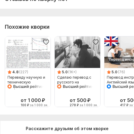
Похожие кворки
4.8
(227)
5.0
(1K+)
5.0
(76)
Переведу научную и
Сделаю перевод с
Перевод инстр
техническую
русского на
Английский яз
документацию с
английский и
английского на
наоборот
русский
от 1 000
₽
от 500
₽
от 50
100
₽
за 1 000 зн.
278
₽
за 1 000 зн.
417
₽
за 
Расскажите друзьям об этом кворке