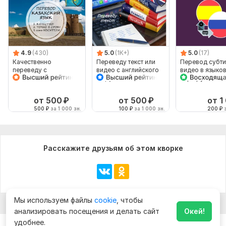
4.9
(430)
5.0
(1K+)
5.0
(17)
Качественно
Переведу текст или
Перевод субти
переведу с
видео с английского
видео в языко
казахского и на
на русский и
паре русский-
казахский
наоборот
испанский
от 500
₽
от 500
₽
от 1
500
₽
за 1 000 зн.
100
₽
за 1 000 зн.
200
₽
з
Расскажите друзьям об этом кворке
Мы используем файлы
cookie
, чтобы
анализировать посещения и делать сайт
Окей!
удобнее.