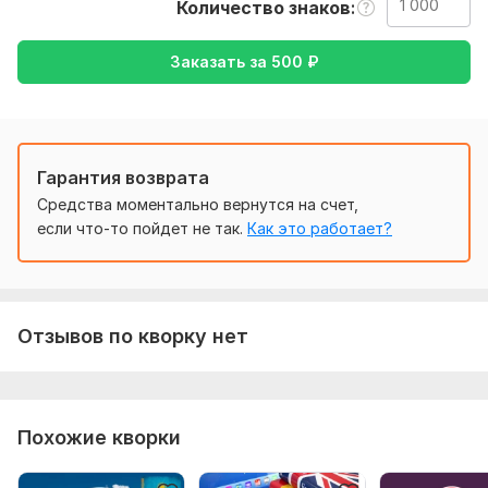
Количество знаков
переведу ваш текст с любого языка! от вас жду только
текс)
Заказать за
500
₽
Файлы
IMG_8062.jpeg
Тематика:
Культура и искусство,
Медицина и здоровье,
Недвижимость,
Работа, карьера,
Туризм и путешествия
Гарантия возврата
Средства моментально вернутся на счет,
Язык перевода:
если что-то пойдет не так.
Как это работает?
с Английского на Русский
с Русского на Английский
Объем услуги в кворке:
1 000 знаков
Отзывов по кворку нет
Похожие кворки