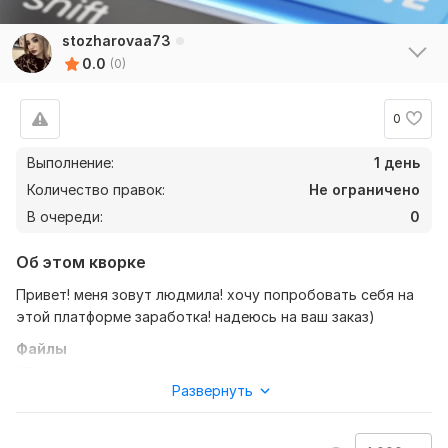
stozharovaa73
0.0
(0)
0
Выполнение:
1 день
Количество правок:
Не ограничено
В очереди:
0
Об этом кворке
Привет! меня зовут людмила! хочу попробовать себя на
этой платформе заработка! надеюсь на ваш заказ)
Файлы
IMG_8062.jpeg
Развернуть
Нужно для заказа:
Привет! помогу выполнить ваш заказ, работу, подработку.